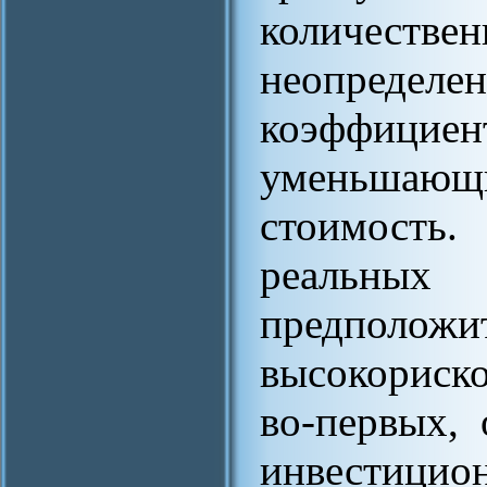
количес
неопределе
коэффици
уменьшаю
стоимость
реальны
предполож
высокориск
во-первых,
инвестицион