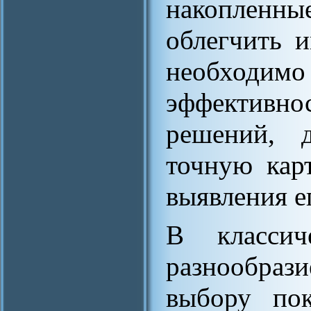
накопленн
облегчить 
необходим
эффектив
решений, 
точную кар
выявления е
В классич
разнообрази
выбору пок