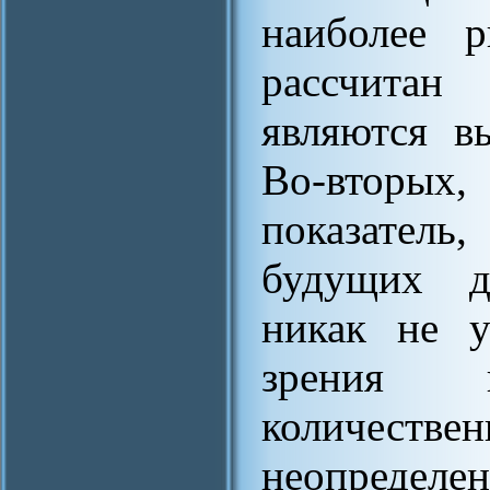
наиболее р
рассчитан
являются в
Во-вторых
показател
будущих д
никак не у
зрения 
количес
неопределе