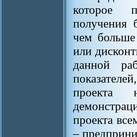
которое п
получения 
чем больше
или дисконт
данной раб
показателе
проекта
демонстрац
проекта все
– предприни