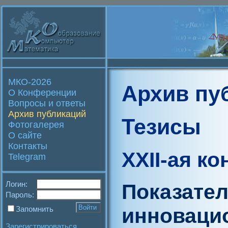
МКО-2026
Архив пу
О Конференции
Вопросы и ответы
Архив публикаций
Тезисы
Фотогалерея
О сайте
Контакты
XXII-ая к
Telegram
Логин:
Показател
Пароль:
инноваци
Запомнить
Зарегистрироваться