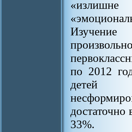
«излиш
«эмоциона
Изучени
произв
первоклассн
по 2012 год
детей 
несформ
достаточно 
33%.