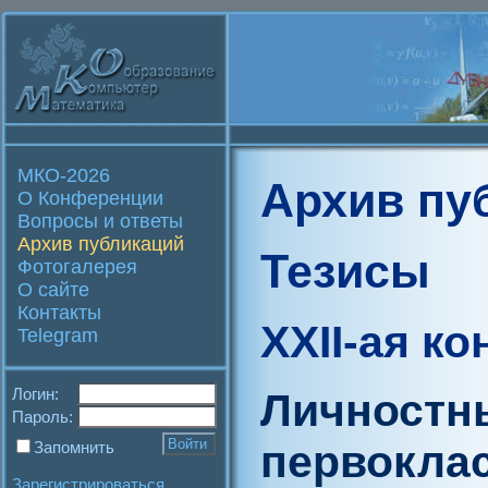
МКО-2026
Архив пу
О Конференции
Вопросы и ответы
Архив публикаций
Тезисы
Фотогалерея
О сайте
Контакты
XXII-ая к
Telegram
Логин:
Личностн
Пароль:
первокла
Запомнить
Зарегистрироваться