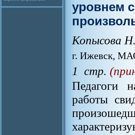
уровнем 
произвол
Копысова Н.
г. Ижевск, М
1 стр.
(при
Педагоги н
работы сви
произошедш
характериз