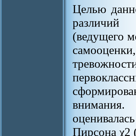
Целью данн
различий 
(ведущего м
самооце
тревожнос
первоклас
сформиро
внимания.
оценивал
Пирсона χ2 