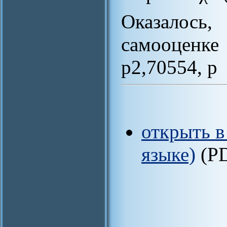
Оказалось
самооценке 
p2,70554, p
открыть в
языке)
(P