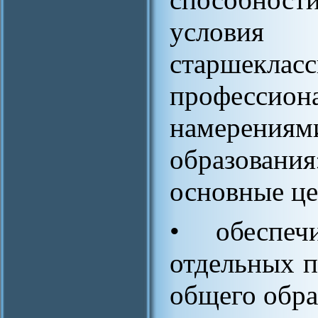
услови
старшеклас
професси
намерениям
образования
основные це
• обеспеч
отдельных 
общего обра