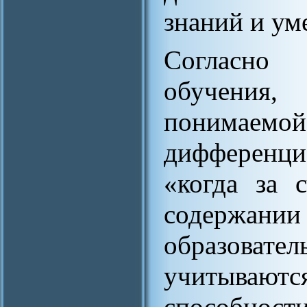
знаний и ум
Согласно
обучения,
понима
дифференци
«когда за 
содержа
образовате
учитываютс
способност