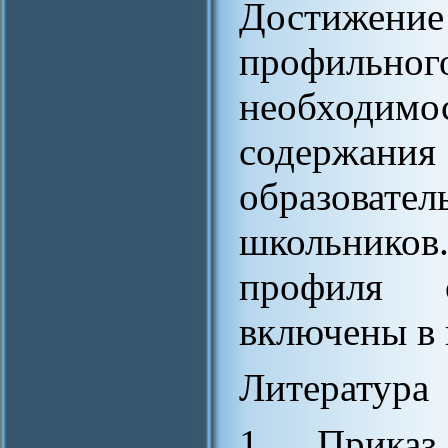
Достижени
профильно
необходимо
содержани
образова
школьников.
профиля 
включены в
Литература
1. Прика