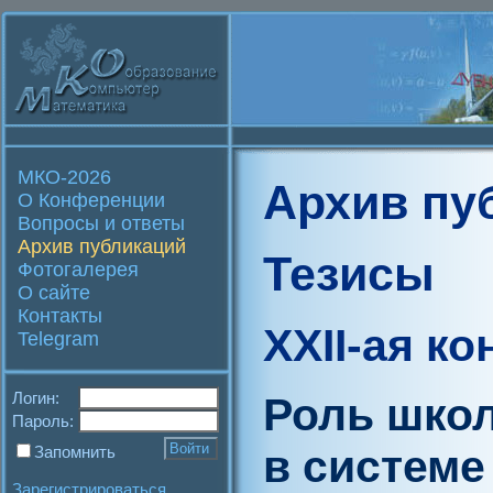
МКО-2026
Архив пу
О Конференции
Вопросы и ответы
Архив публикаций
Тезисы
Фотогалерея
О сайте
Контакты
XXII-ая к
Telegram
Логин:
Роль школ
Пароль:
в систем
Запомнить
Зарегистрироваться