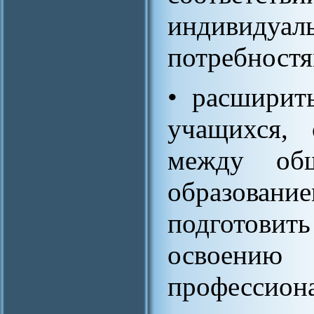
индивиду
потребностя
• расширит
учащихся, 
между об
образова
подготови
освоени
профессиона