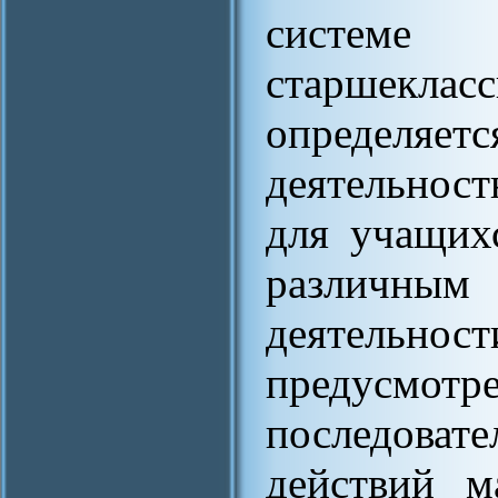
системе 
старшеклас
определя
деятельнос
для учащих
различным
деятель
предусмотре
последов
действий м