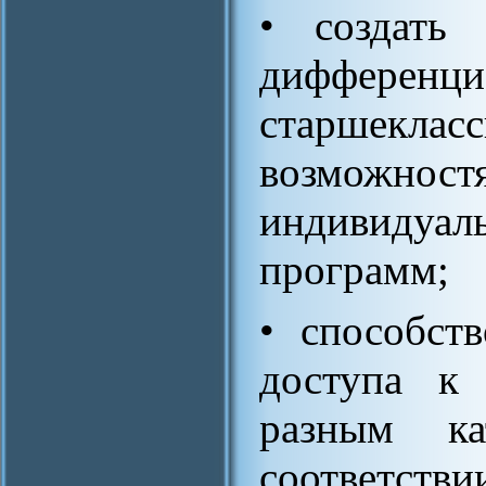
• создать 
дифференци
старшеклас
возможност
индивиду
программ;
• способст
доступа к 
разным ка
соответст