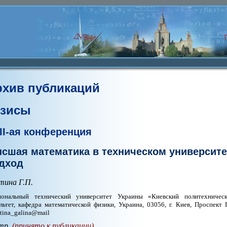
рхив публикаций
езисы
II-ая конференция
сшая математика в техническом университе
дход
тина Г.П.
иональный технический университет Украины «Киевский политехническ
льтет, кафедра математической физики, Украина, 03056, г. Киев, Проспект П
tina_galina@mail
тр.
(принято к публикации)