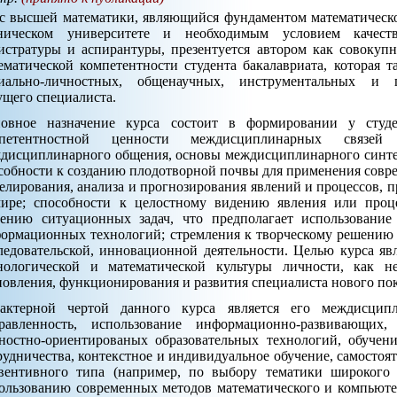
с высшей математики, являющийся фундаментом математическо
ническом университете и необходимым условием качест
истратуры и аспирантуры, презентуется автором как совокуп
ематической компетентности студента бакалавриата, которая 
иально-личностных, общенаучных, инструментальных и 
ущего специалиста.
овное назначение курса состоит в формировании у студе
мпетентностной ценности междисциплинарных связ
дисциплинарного общения, основы междисциплинарного синтез
собности к созданию плодотворной почвы для применения совр
елирования, анализа и прогнозирования явлений и процессов, 
ире; способности к целостному видению явления или проц
ению ситуационных задач, что предполагает использование
ормационных технологий; стремления к творческому решению 
ледовательской, инновационной деятельности. Целью курса явл
нологической и математической культуры личности, как н
новления, функционирования и развития специалиста нового по
актерной чертой данного курса является его междисципл
равленность, использование информационно-развивающих,
ностно-ориентированых образовательных технологий, обуче
рудничества, контекстное и индивидуальное обучение, самостоят
вентивного типа (например, по выбору тематики широкого 
ользованию современных методов математического и компьюте