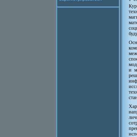
Кур
тех
маг
мат
соц
буд
Осн
ко
меж
спо
мод
и м
реш
инф
исс
тех
ста
Хар
нап
лич
сот
пре
исп