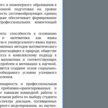
го и инженерного образования в
венной подготовки на уровне
ность системообразующих единиц
также обеспечивает формирование
профессиональних компетенций
нта: способности к осознанию
ей и математики как языка
а и универсального языка науки;
еменных методов математического
происходящих в природе, обществе
есса и комплексному подходу к
 математики и соответствующих
проблем и мотивации к научной,
яется создание основ социально-
еобходимого условия успешного
коления.
инарность и профессиональная
 проблемно-ориентированных и
ние навыкам командной работы и
ельная работа по выбору студента
спектра докладов, посвященных
рного моделирования, на научно-