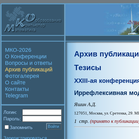
МКО-2026
Архив публикац
О Конференции
Вопросы и ответы
Тезисы
Архив публикаций
Фотогалерея
XXIII-ая конференци
О сайте
Контакты
Иррефлексивная мод
Telegram
Яшин А.Д.
Логин:
127051, Москва, ул. Сретенка, 29. 
Пароль:
1 стр.
(принято к публикации
Запомнить
Зарегистрироваться