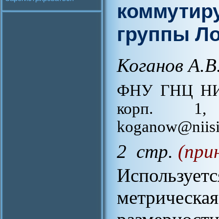
коммутир
группы Л
Коганов А.В
ФНУ ГНЦ НИИ
корп. 1,
koganow@niisi
2 стр.
(при
Использует
метричес