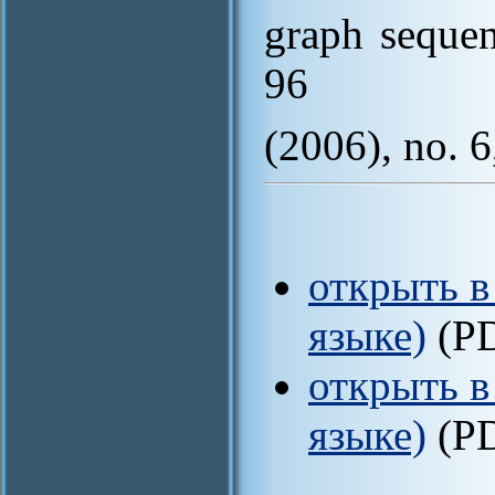
graph sequen
96
(2006), no. 
открыть в
языке)
(P
открыть в
языке)
(P