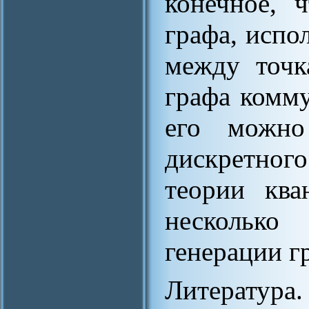
конечное, 
графа, испо
между точк
графа комму
его можно
дискретног
теории ква
несколько
генерации г
Литература.