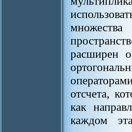
мультиплик
использоват
множеств
пространст
расширен о
ортогонал
операторами
отсчета, ко
как направ
каждом эта