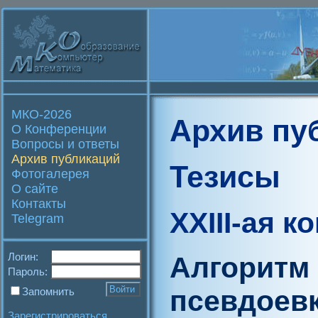
МКО-2026
Архив пу
О Конференции
Вопросы и ответы
Архив публикаций
Тезисы
Фотогалерея
О сайте
Контакты
XXIII-ая 
Telegram
Логин:
Алгоритм 
Пароль:
псевдоевк
Запомнить
Зарегистрироваться