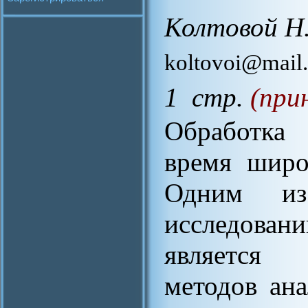
Колтовой Н.
koltovoi@mail.
1 стр.
(при
Обработка
время широ
Одним из
исследован
является 
методов ан