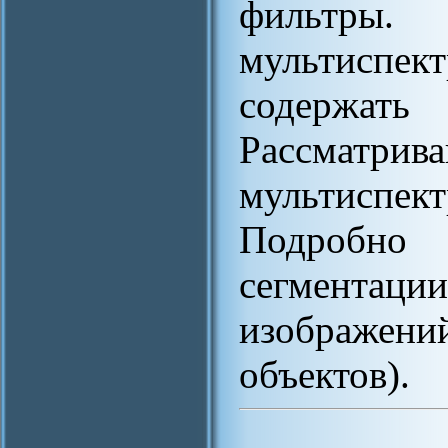
фильтр
мультиспек
содержать
Рассматрив
мультиспе
Подробно 
сегмента
изображен
объектов).