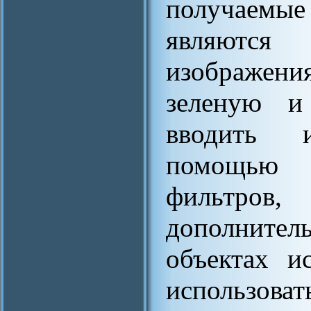
получаемые
являютс
изображени
зеленую и
вводить 
помощью у
фильтро
дополнит
объектах и
использов