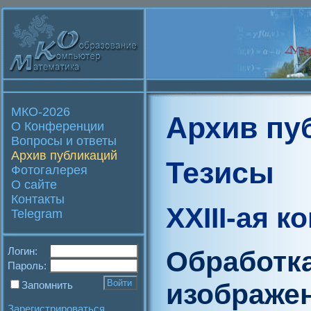
МКО-2026
Архив пу
О Конференции
Вопросы и ответы
Архив публикаций
Тезисы
Фотогалерея
О сайте
Контакты
XXIII-ая 
Telegram
Логин:
Обработк
Пароль:
изображен
Запомнить
Зарегистрироваться