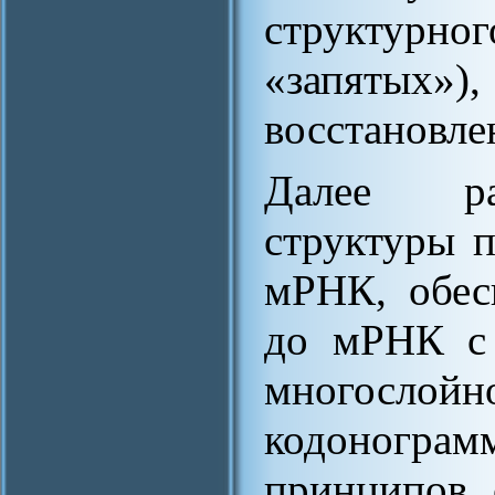
структурн
«запятых»)
восстановле
Далее ра
структуры 
мРНК, обес
до мРНК с 
многосло
кодонограм
принципов 