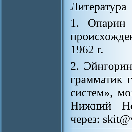
Литература
1. Опарин 
происхожде
1962 г.
2. Эйнгори
грамматик 
систем», мо
Нижний Но
через: skit