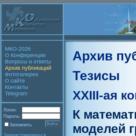
МКО-2026
Архив пу
О Конференции
Вопросы и ответы
Архив публикаций
Тезисы
Фотогалерея
О сайте
Контакты
XXIII-ая 
Telegram
Логин:
К математ
Пароль:
моделей г
Запомнить
Зарегистрироваться