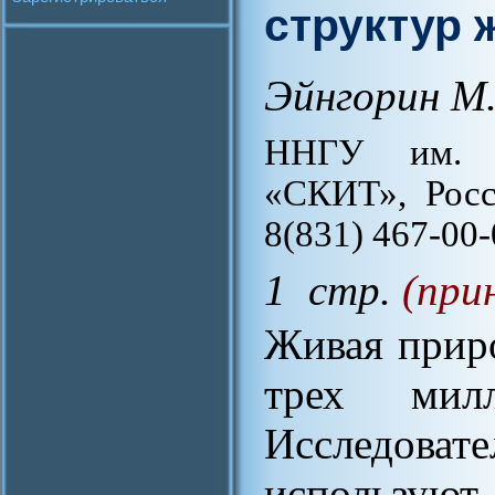
структур 
Эйнгорин М.
ННГУ им. Н
«СКИТ», Росси
8(831) 467-00-
1 стр.
(при
Живая приро
трех мил
Исследо
использу