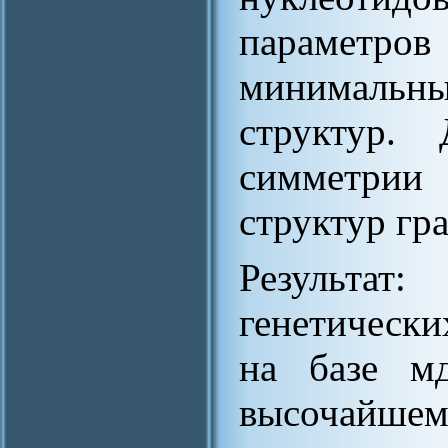
параметр
минимальны
структур.
симметрии
структур гр
Результа
генетически
на базе мд
высочайшем