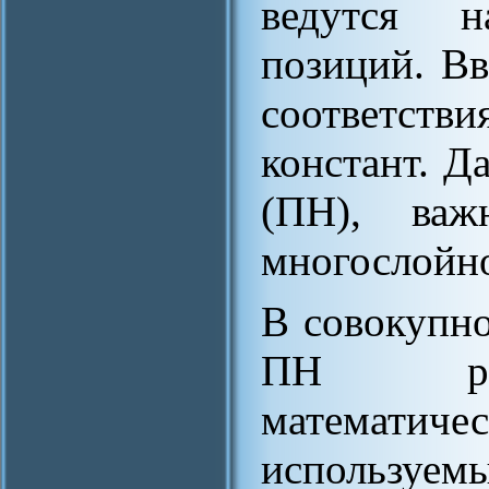
ведутся 
позиций. Вв
соответств
констант. Д
(ПН), важ
многослойно
В совокупно
ПН рас
математ
использ