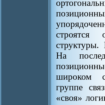
ортогональ
позицио
упорядочен
строятся о
структуры. 
На послед
позиционны
широком с
группе свя
«своя» логи