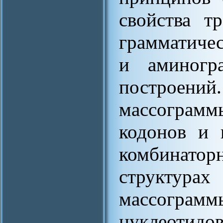
свойства т
грамматиче
и аминогр
построен
массограмм
кодонов и 
комбинатор
структу
массограмм
нуклеотидо