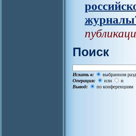
российск
журналы
публикаци
Поиск
Искать в:
выбранном разд
Операция:
или
и
Вывод:
по конференциям