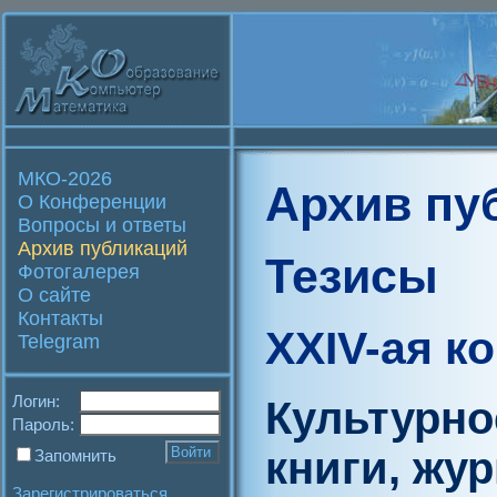
МКО-2026
Архив пу
О Конференции
Вопросы и ответы
Архив публикаций
Тезисы
Фотогалерея
О сайте
Контакты
XXIV-ая к
Telegram
Логин:
Культурно
Пароль:
книги, жу
Запомнить
Зарегистрироваться