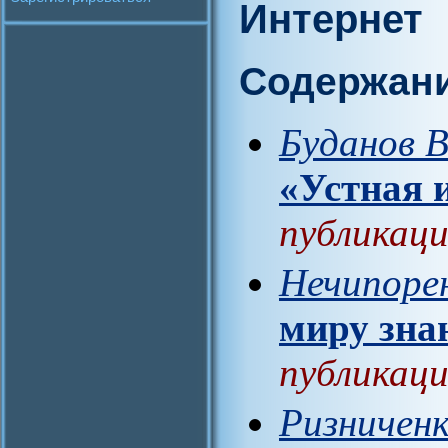
Интернет
Содержан
Буданов В
«Устная 
публикаци
Нечипоре
миру зна
публикаци
Ризниченк