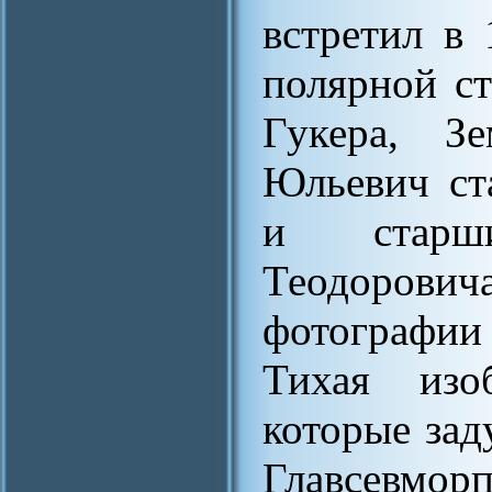
встретил в 
полярной ст
Гукера, З
Юльевич ст
и старш
Теодоров
фотографии
Тихая изо
которые зад
Главсевмо