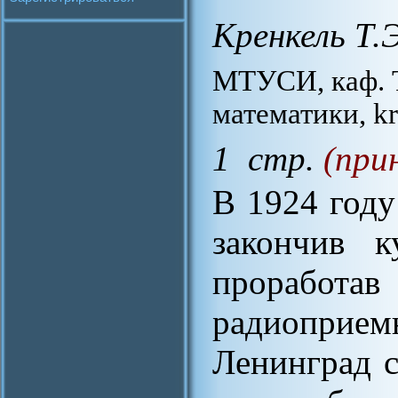
Кренкель Т.Э
МТУСИ, каф. 
математики, k
1 стр.
(при
В 1924 году
закончив к
прорабо
радиоприем
Ленинград с