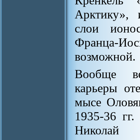
Кренкель 
Арктику», 
слои ионо
Франца-Ио
возможной.
Вообще в
карьеры от
мысе Оловя
1935-36 гг
Николай 