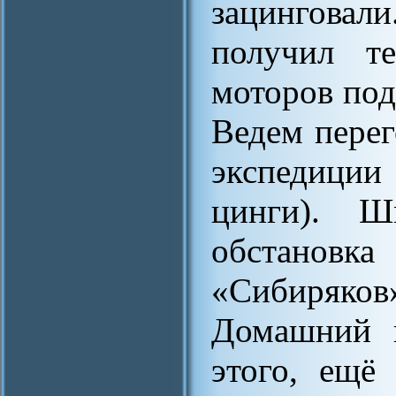
зацингова
получил т
моторов под
Ведем перег
экспедиции
цинги). Ш
обстанов
«Сибиряк
Домашний и
этого, ещё