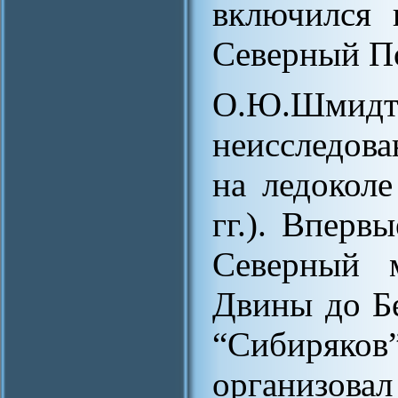
включился 
Северный П
О.Ю.Шми
неисследов
на ледоколе
гг.). Вперв
Северный 
Двины до Бе
“Сибиряков
организо