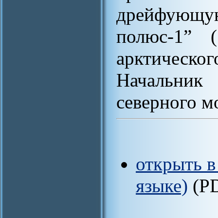
дрейфующ
полюс-1” (
арктическ
Начальни
северного мо
открыть в
языке)
(P