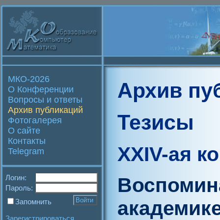
МКО-2026
Архив пу
О Конференции
Вопросы и ответы
Архив публикаций
Тезисы
Фотогалерея
О сайте
Контакты
XXIV-ая к
Telegram
Логин:
Воспомина
Пароль:
академик
Запомнить
Зарегистрироваться