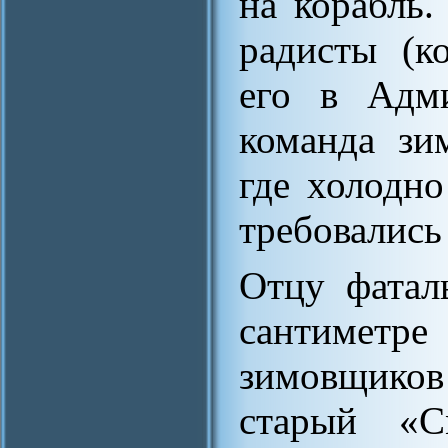
на корабль
радисты (к
его в Адми
команда зи
где холодно
требовались
Отцу фатал
сантиметре
зимовщиков
старый «С