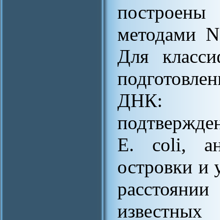
построены
методами N
Для класси
подготовле
ДНК: 69
подтвержден
E. coli, а
островки и 
расстояни
известных 