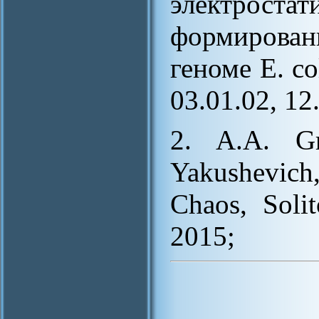
электроста
формирован
геноме E. co
03.01.02, 1
2. A.A. Gr
Yakushevich
Chaos, Solit
2015;