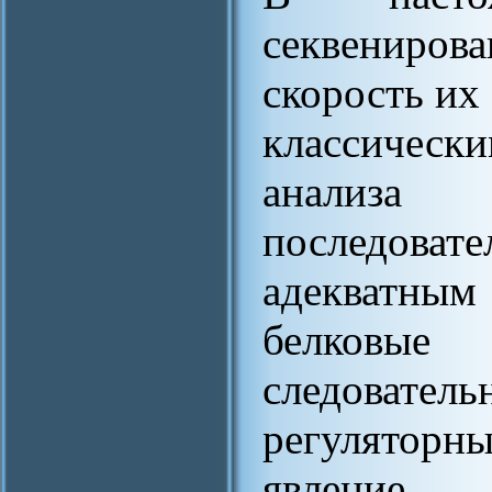
секвениро
скорость их
классическ
анализа
последова
адекватны
белковы
следовател
регуляторны
явление 