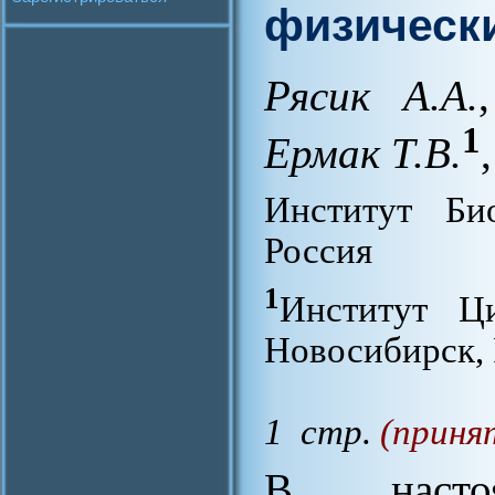
физически
Рясик А.А.
,
1
Ермак Т.В.
,
Институт Би
Россия
1
Институт Ц
Новосибирск, 
1 стр.
(приня
В насто