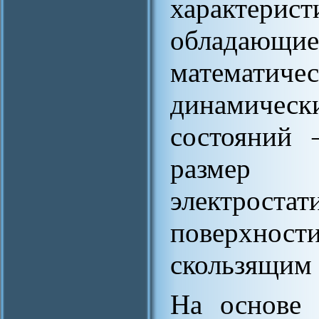
характерис
облада
математ
динамическ
состояний 
размер 
электрост
поверхно
скользящим 
На основе 