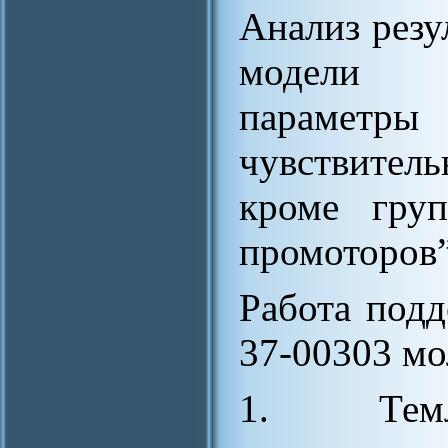
Анализ резу
модели п
параметры 
чувствитель
кроме гру
промоторов”
Работа под
37-00303 мо
1. Темл