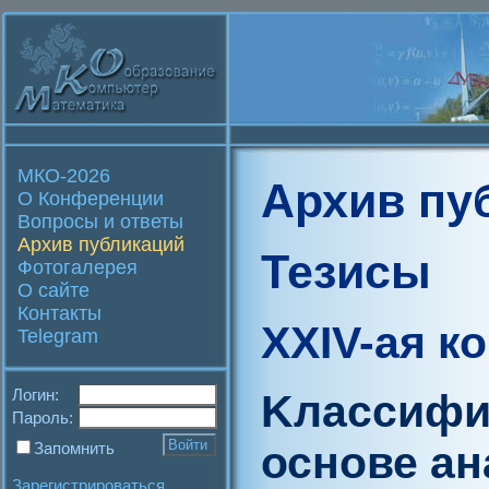
МКО-2026
Архив пу
О Конференции
Вопросы и ответы
Архив публикаций
Тезисы
Фотогалерея
О сайте
Контакты
XXIV-ая к
Telegram
Логин:
Kлассифик
Пароль:
основе а
Запомнить
Зарегистрироваться