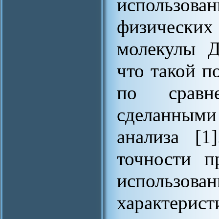
использова
физическ
молекулы Д
что такой п
по сравн
сделанными 
анализа [1
точности п
использо
характерис