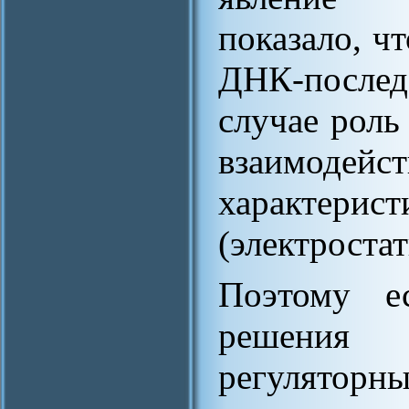
показало, ч
ДНК-после
случае роль
взаимодей
характе
(электроста
Поэтому е
решения 
регулято