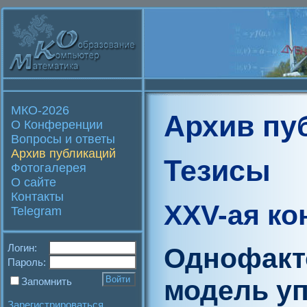
МКО-2026
Архив пу
О Конференции
Вопросы и ответы
Архив публикаций
Тезисы
Фотогалерея
О сайте
Контакты
XXV-ая к
Telegram
Логин:
Однофакт
Пароль:
модель у
Запомнить
Зарегистрироваться