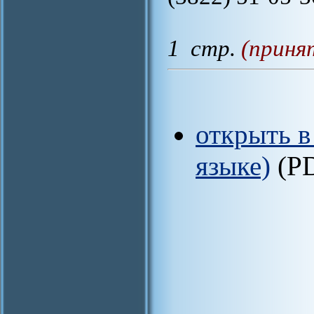
1 стр.
(приня
открыть в
языке)
(P