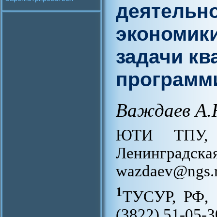
деятельно
экономики
задачи кв
программ
Важдаев А.
ЮТИ ТПУ, 
Ленинград
wazdaev@ngs.
1
ТУСУР, РФ, 6
(3822) 51-05-3