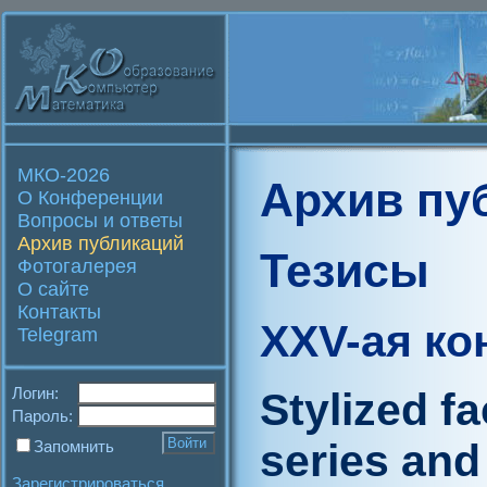
МКО-2026
Архив пу
О Конференции
Вопросы и ответы
Архив публикаций
Тезисы
Фотогалерея
О сайте
Контакты
XXV-ая к
Telegram
Логин:
Stylized fa
Пароль:
series and
Запомнить
Зарегистрироваться