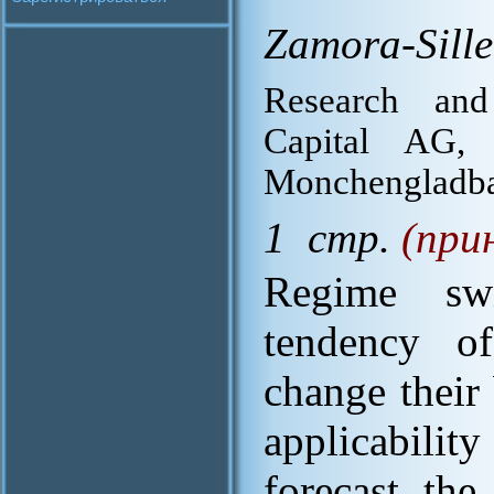
Zamora-Sille
Research an
Capital AG, 
Monchengladb
1 стр.
(при
Regime sw
tendency of
change their
applicabilit
forecast the