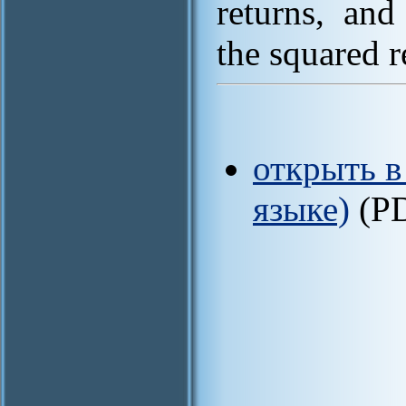
returns, and
the squared r
открыть в
языке)
(P