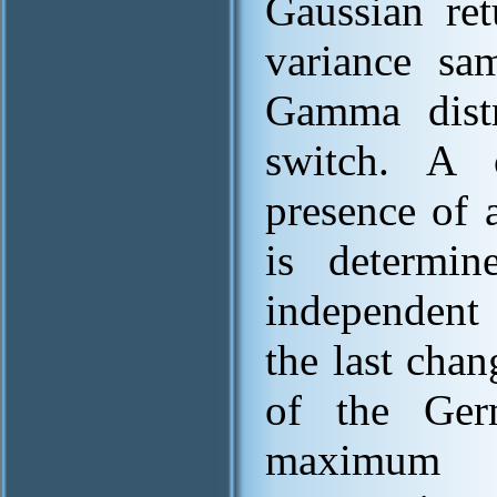
Gaussian re
variance sa
Gamma distr
switch. A 
presence of 
is determi
independent 
the last chan
of the Ge
maximum 