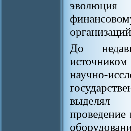
эволюция 
финансово
организаций
До недав
источником
научно-иссл
государст
выделял 
проведение 
оборудован