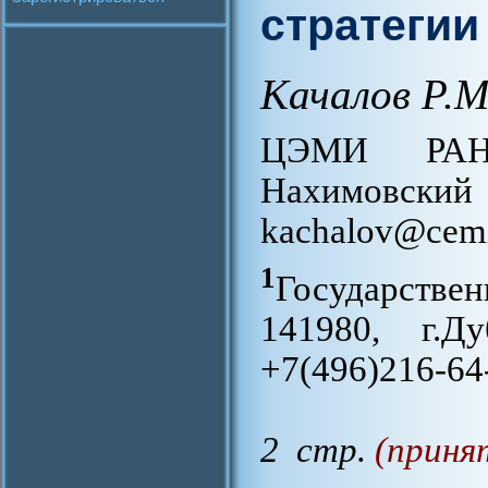
стратегии
Качалов Р.М
ЦЭМИ РАН,
Нахимовский 
kachalov@cemi.
1
Государствен
141980, г.Ду
+7(496)216-64-
2 стр.
(приня