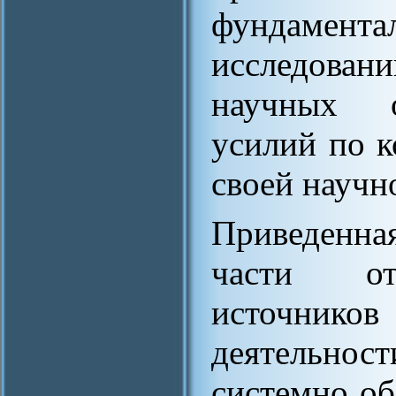
фундамен
исследовани
научных о
усилий по к
своей научн
Приведенна
части от
источнико
деятельнос
системно о