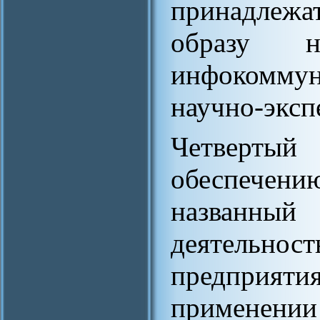
принадлежат
образу н
инфокоммун
научно-эксп
Четверты
обеспечен
названный
деятельнос
предприяти
применен