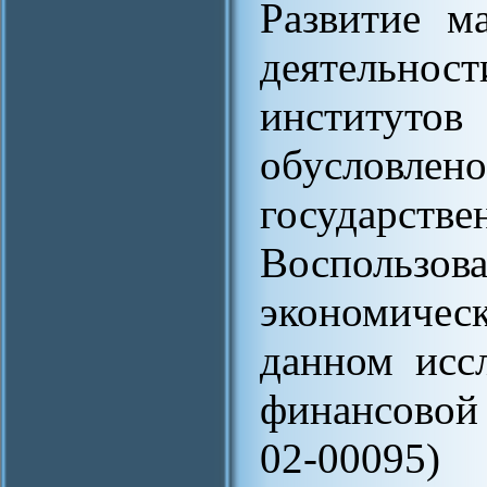
Развитие м
деятельно
институто
обусловлено
государстве
Восполь
экономичес
данном исс
финансовой
02-00095)