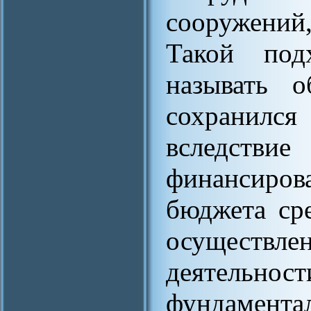
сооружений,
Такой под
называть 
сохранился
вследств
финансиров
бюджета сре
осуществл
деятельно
фундаментал