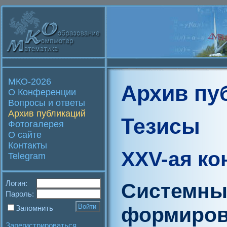
МКО-2026
Архив пу
О Конференции
Вопросы и ответы
Архив публикаций
Тезисы
Фотогалерея
О сайте
Контакты
XXV-ая к
Telegram
Логин:
Системны
Пароль:
формиров
Запомнить
Зарегистрироваться