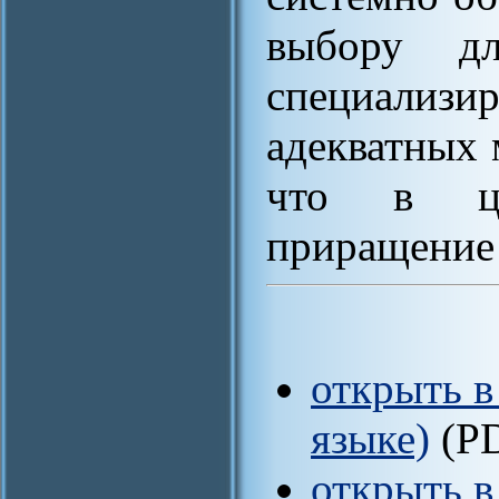
выбору д
специали
адекватных 
что в це
приращение 
открыть в
языке)
(P
открыть в