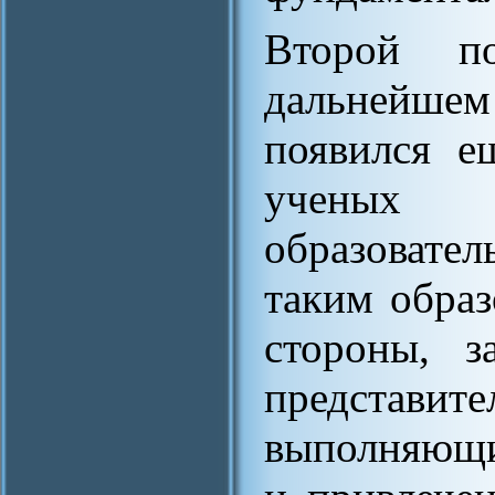
Второй п
дальнейше
появился е
ученых 
образовате
таким образ
стороны, з
представите
выполняющи