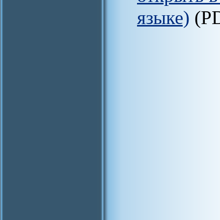
языке)
(P