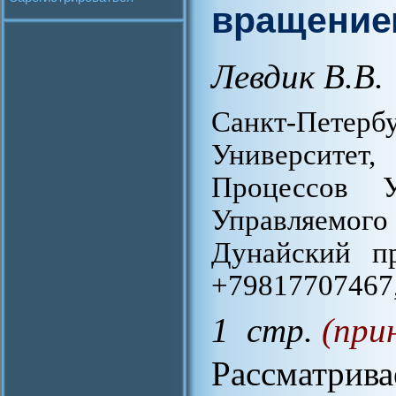
вращением
Левдик В.В.
Санкт-Пете
Университет
Процессов У
Управляемог
Дунайский пр
+79817707467,
1 стр.
(при
Рассматрив