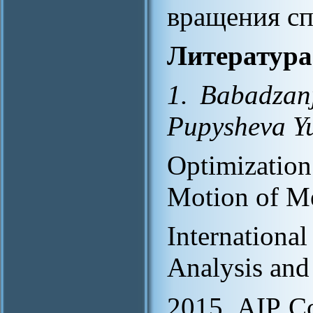
вращения сп
Литература
1. Babadzanj
Pupysheva Yu
Optimizatio
Motion of Me
Internatio
Analysis and
2015, AIP Co