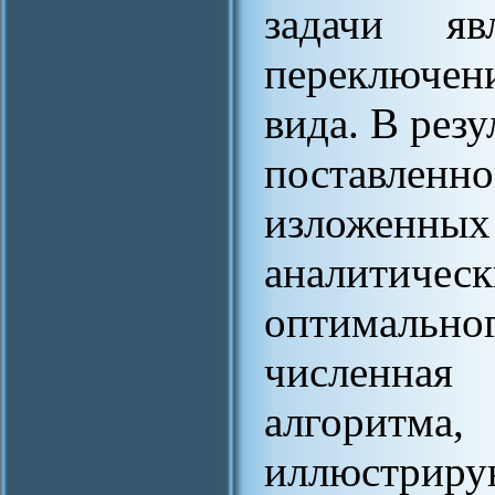
задачи яв
переключен
вида. В рез
поставле
изложен
аналитичес
оптимально
численная
алгоритм
иллюстр