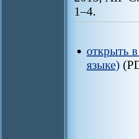
1–4.
открыть в
языке)
(P