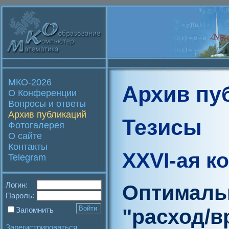
МКО-2026
Архив пу
О Конференции
Вопросы и ответы
Архив публикаций
Тезисы
Фотогалерея
О сайте
Контакты
XXVI-ая к
Telegram
Логин:
Оптималь
Пароль:
"расход/в
Запомнить
Зарегистрироваться