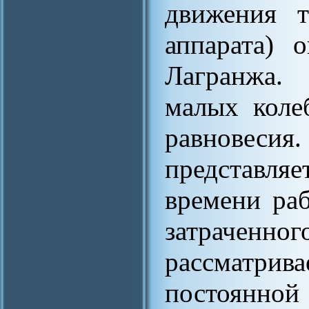
движения т
аппарата) 
Лагранжа.
малых коле
равновес
представл
времени раб
затраченн
рассматри
постоянно