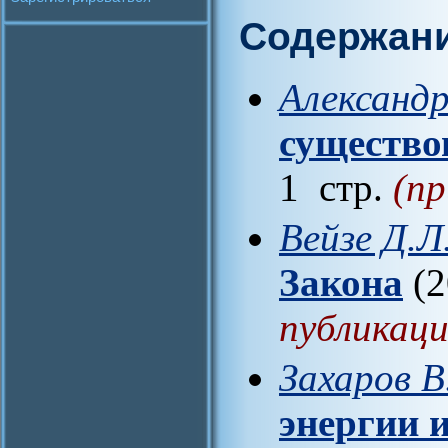
Содержан
Александр
существо
1 стр.
(пр
Вейзе Д.Л
Закона
(2
публикаци
Захаров В
энергии 