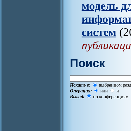
модель д
информа
систем
(2
публикаци
Поиск
Искать в:
выбранном разд
Операция:
или
и
Вывод:
по конференциям