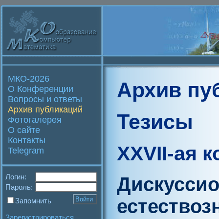
МКО-2026
Архив пу
О Конференции
Вопросы и ответы
Архив публикаций
Тезисы
Фотогалерея
О сайте
Контакты
XXVII-ая 
Telegram
Логин:
Дискусси
Пароль:
естествоз
Запомнить
Зарегистрироваться