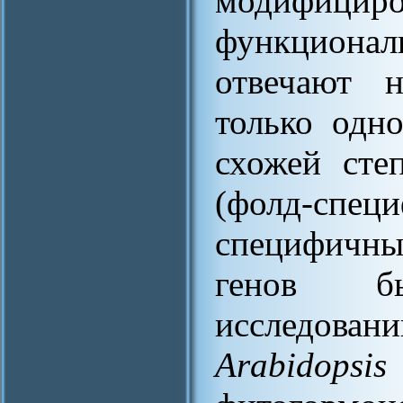
модифици
функционал
отвечают 
только одн
схожей сте
(фолд-специ
специфичн
генов б
исследова
Arabidopsi