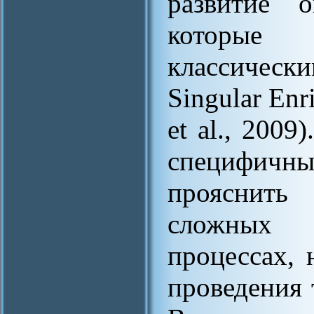
развитие о
которые
классическ
Singular Enr
et al., 200
специфичны
прояснит
сложных м
процессах, 
проведения 