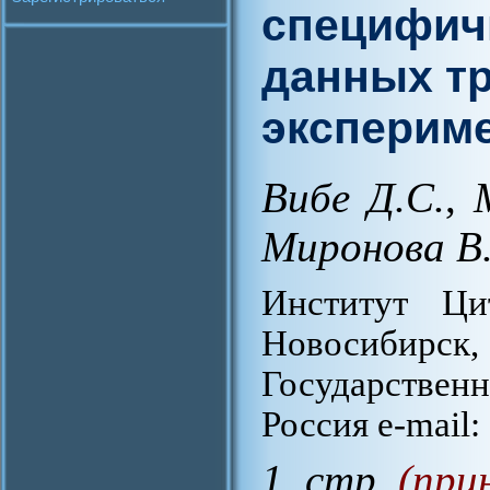
специфич
данных т
эксперим
Вибе Д.С.
,
Миронова В.
Институт Ц
Новосибир
Государствен
Россия e-mail:
1 стр.
(при