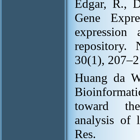
Edgar, R., 
Gene Expre
expression 
repository. 
30(1), 207–2
Huang da W
Bioinformat
toward the
analysis of 
Res. 2