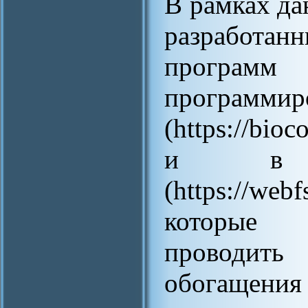
В рамках да
разработанн
програм
прогр
(https://bio
и в в
(https://webf
которые 
проводить
обогащен