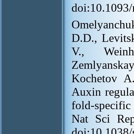
doi:10.1093
Omelyanchuk
D.D., Levits
V., Weinh
Zemlyansk
Kochetov A.
Auxin regula
fold-specifi
Nat Sci Re
doi:10.1038