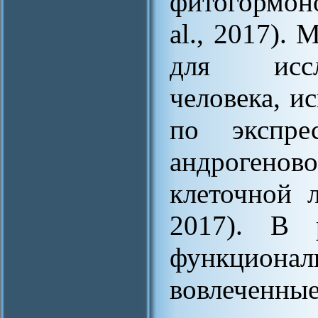
фитогормон
al., 2017).
для иссл
человека, и
по экспрес
андрогено
клеточной л
2017). В 
функцион
вовлеченные