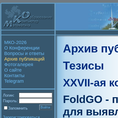
МКО-2026
Архив пу
О Конференции
Вопросы и ответы
Архив публикаций
Тезисы
Фотогалерея
О сайте
Контакты
XXVII-ая 
Telegram
Логин:
FoldGO - 
Пароль:
для выяв
Запомнить
Зарегистрироваться