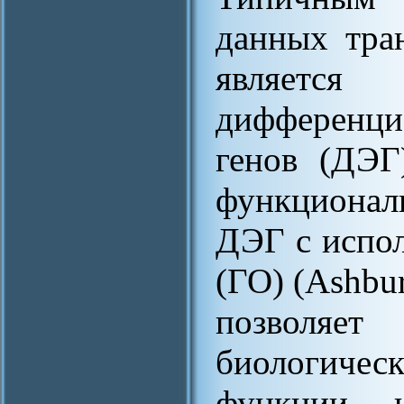
данных тра
являет
дифференц
генов (ДЭГ
функционал
ДЭГ с испо
(ГО) (Ashbur
позволя
биологичес
функции и