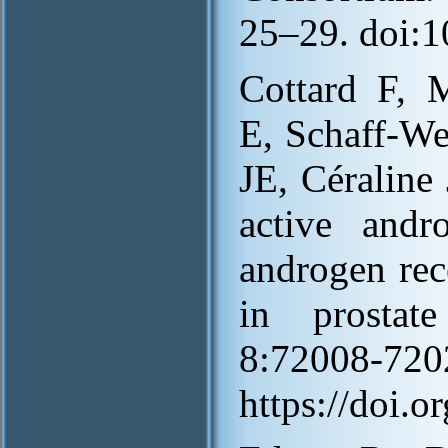
25–29. doi:
Cottard F, 
E, Schaff-We
JE, Céraline 
active andr
androgen rec
in prostat
8:72008-720
https://doi.