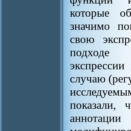
которые о
значимо п
свою экспр
подходе р
экспрессии
случаю (рег
исследуем
показали, 
аннотац