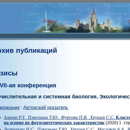
рхив публикаций
езисы
VII-ая конференция
числительная и системная биология. Экологиче
держание
:
Авторский указатель
Алиева Р.Т., Плюснина Т.Ю., Фурсова П.В., Хрущев С.С.
Класте
на основе их фотосинтетических характеристик
(2020) 1 ст
Дегтерева Н.С., Плюснина Т.Ю., Хрущев С.С., Маслаков А.А., В