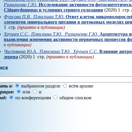
Ризниченко Г.Ю.
Исследование активности фотосинтетическ
Chlamydomonas в условиях серного голодания
(2020) 1 стр.
Фурсова П.В., Плюснина Т.Ю.
Ответ клеток микроводоросле
элементов минерального питания в потоковых моделях це
1 стр.
(принято к публикации)
Хрущев С.С., Плюснина Т.Ю., Ризниченко Г.Ю.
Архитектура н
выявления изменения активности первичных процессов фо
к публикации)
Чистякова Ю.А., Плюснина Т.Ю., Хрущев С.С.
Влияние антро
дерева
(2020) 1 стр.
(принято к публикации)
иск
ать в:
выбранном разделе
всём архиве
рация:
или
и
од:
по конференциям
общим списком