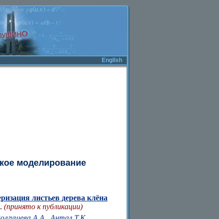
English
ское моделирование
ризация листьев дерева клёна
р.
(принято к публикации)
олгушева А.А., Антал Т.К.,