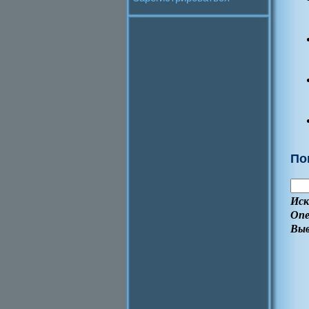
По
Иск
Опе
Выв