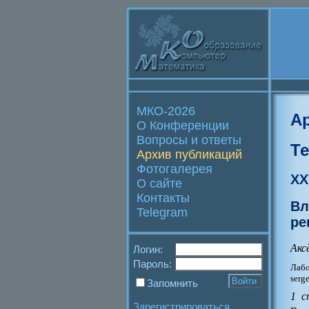
МКО-2026
А
О Конференции
Вопросы и ответы
Т
Архив публикаций
Фотогалерея
XX
О сайте
Контакты
Вл
Telegram
ре
Акс
Логин:
Пароль:
Лабо
serg
Запомнить
1 с
Зарегистрироваться