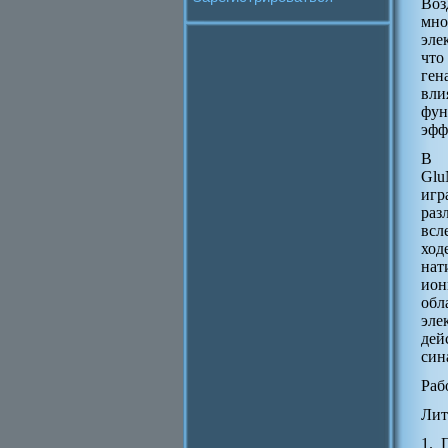
Воз
мн
эле
что
ген
вл
фун
эфф
В к
Glu
игр
раз
всл
ход
нат
ион
обл
эле
дей
син
Раб
Лит
1. 