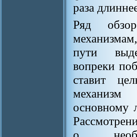
раза длинне
Ряд обзо
механизмам
пути выд
вопреки поб
ставит цел
механизм 
основному 
Рассмотрени
о необх