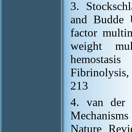
3. Stocksch
and Budde 
factor multi
weight mul
hemostasi
Fibrinolysis,
213
4. van der
Mechanisms f
Nature Revi