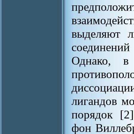
предполож
взаимодей
выделяют л
соединени
Однако, в 
противопол
диссоциаци
лигандов мо
порядок [2
фон Виллебр