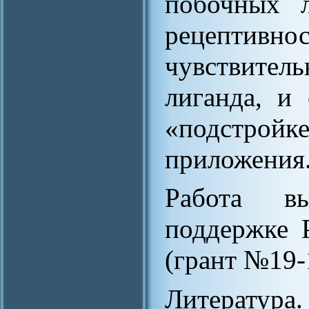
побочных л
рецепт
чувствитель
лиганда, и
«подстройк
приложения
Работа в
поддержке 
(грант №19-
Литература.