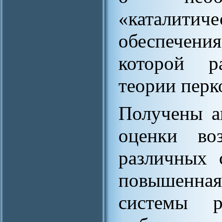
«каталит
обеспечени
которой р
теории перк
Получены а
оценки во
различных 
повышенна
системы р