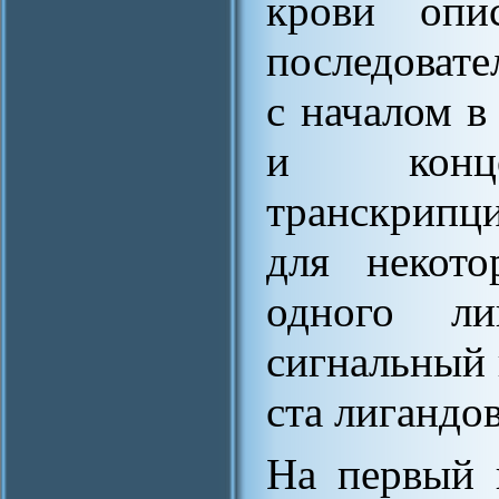
крови опи
последоват
с началом в
и конц
транскрипц
для некото
одного ли
сигнальный 
ста лигандов
На первый 