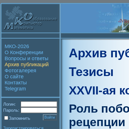
МКО-2026
Архив пу
О Конференции
Вопросы и ответы
Архив публикаций
Тезисы
Фотогалерея
О сайте
Контакты
XXVII-ая 
Telegram
Логин:
Роль побо
Пароль:
рецепции 
Запомнить
Зарегистрироваться