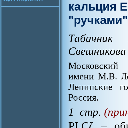
кальция E
"ручками
Табачник 
Свешникова 
Московский 
имени М.В. Л
Ленинские го
Россия.
1 стр.
(при
PLCζ – обн