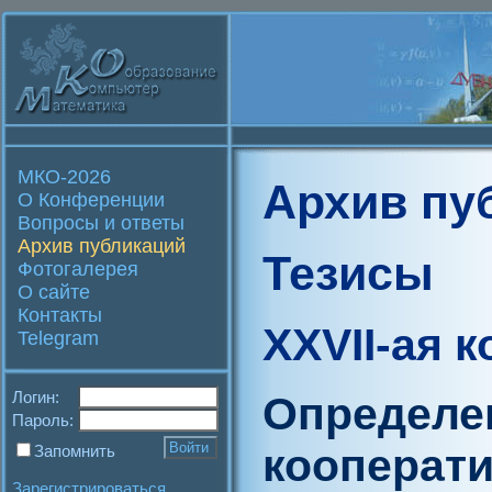
МКО-2026
Архив пу
О Конференции
Вопросы и ответы
Архив публикаций
Тезисы
Фотогалерея
О сайте
Контакты
XXVII-ая 
Telegram
Логин:
Определе
Пароль:
кооперат
Запомнить
Зарегистрироваться