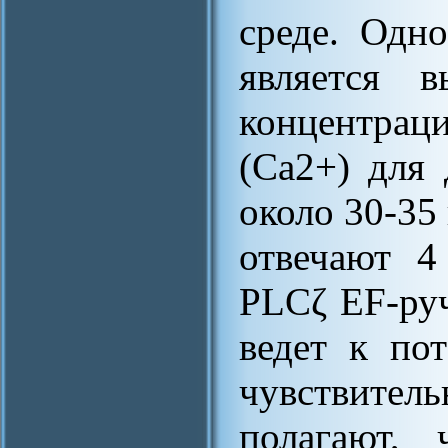
среде. Одн
является в
концентра
(Ca2+) для 
около 30-35
отвечают 4
PLCζ EF-руч
ведет к по
чувствител
полагают, 