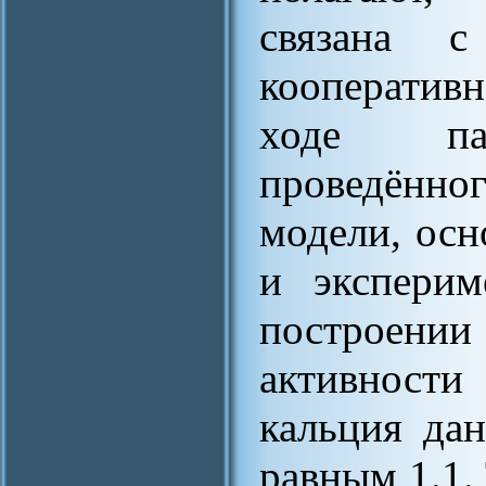
связана с
кооперативн
ходе пар
проведённ
модели, осн
и эксперим
построен
активност
кальция да
равным 1.1.