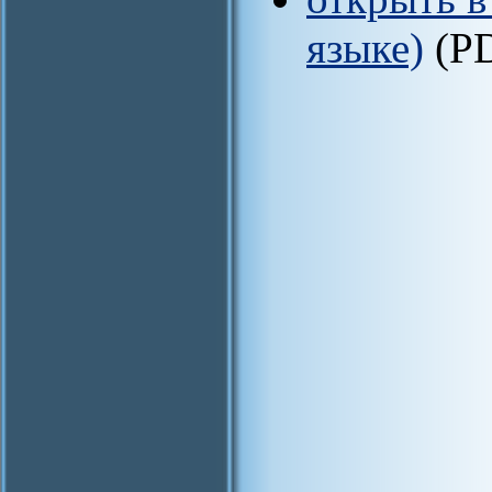
языке)
(P