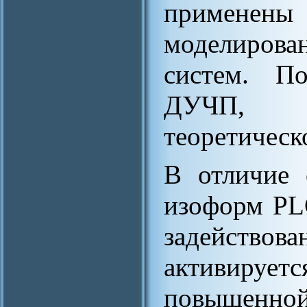
применены
моделирова
систем. П
ДУЧП, п
теоретическ
В отличие 
изоформ PLC
задействова
активир
повышенной