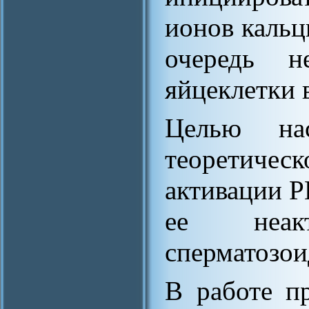
ионов кальц
очередь н
яйцеклетки 
Целью нас
теоретичес
активации P
ее неак
сперматозои
В работе п