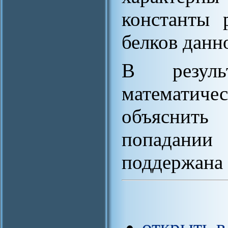
константы 
белков данн
В резуль
математиче
объяснить
попадани
поддержана
открыть в