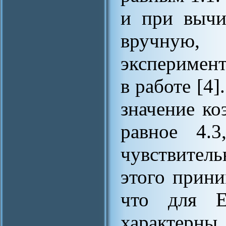
и при вычи
вручну
эксперимен
в работе [4]
значение ко
равное 4.3
чувствител
этого прини
что для E
характерн