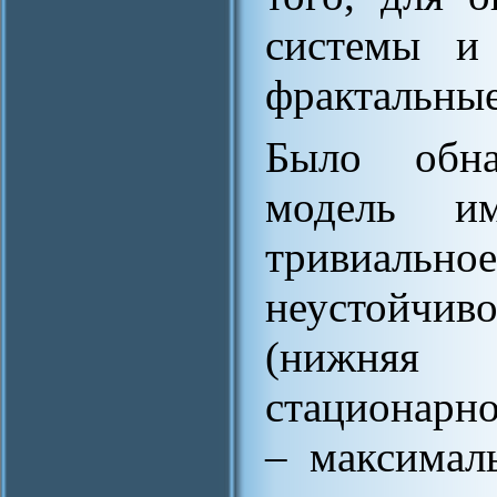
системы и
фрактальные
Было обна
модель и
тривиаль
неустойчив
(нижняя 
стационарно
– максимал