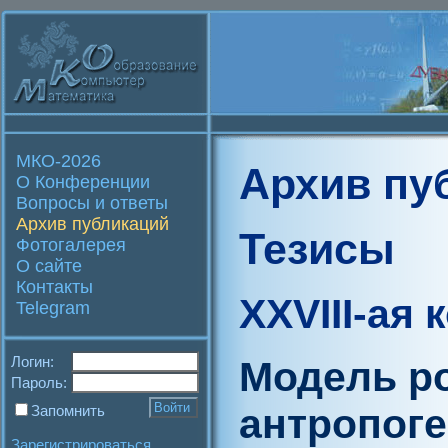
МКО-2026
Архив пу
О Конференции
Вопросы и ответы
Архив публикаций
Тезисы
Фотогалерея
О сайте
Контакты
XXVIII-ая
Telegram
Логин:
Модель ро
Пароль:
антропог
Запомнить
Зарегистрироваться