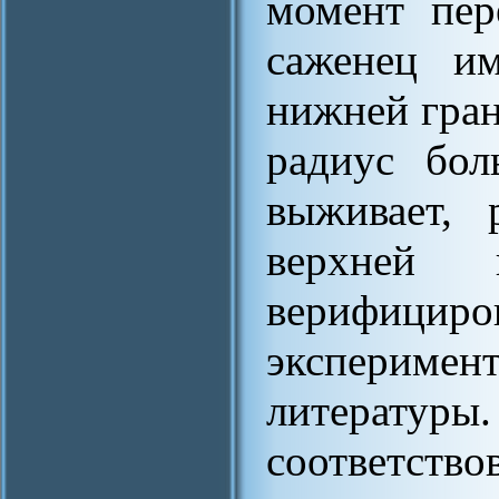
момент пер
саженец им
нижней гран
радиус бо
выживает, 
верхней 
верифицир
эксперимен
литературы
соответст