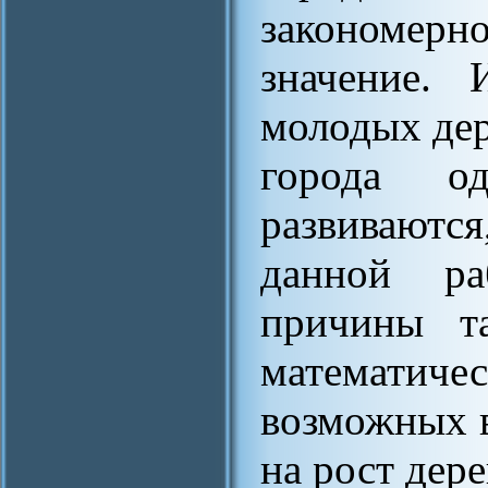
закономерно
значение. 
молодых дер
города о
развиваютс
данной ра
причины та
математи
возможных 
на рост дере