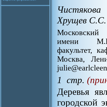
Чистяков
Хрущев С.С.
Московский 
имени М.В.
факультет, к
Москва, Лени
julie@earlclee
1 стр.
(при
Деревья яв
городской э