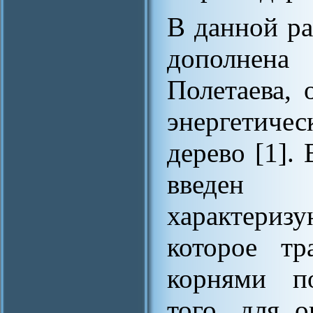
В данной р
дополнена 
Полетаева,
энергетиче
дерево [1].
введен 
характериз
которое тр
корнями по
того, для 