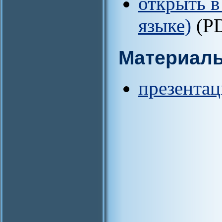
открыть в
языке)
(P
Материал
презентац