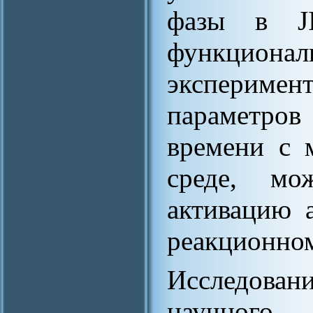
фазы в JI
функционал
эксперимент
параметров
времени с 
среде, мо
активацию 
реакционном
Исследова
научного 