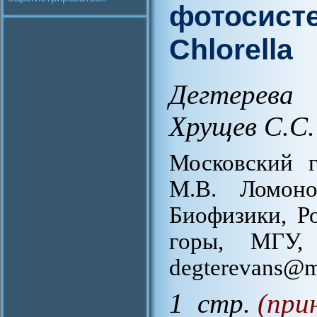
фотосисте
Chlorella
Дегтерева
Хрущев С.С.
Московский г
М.В. Ломоно
Биофизики, Р
горы, МГУ, 
degterevans@m
1 стр.
(при