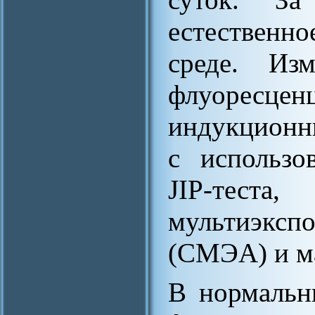
естественно
среде. Из
флуорес
индукционн
с использо
JIP-теста
мультиэкс
(СМЭА) и м
В нормальн