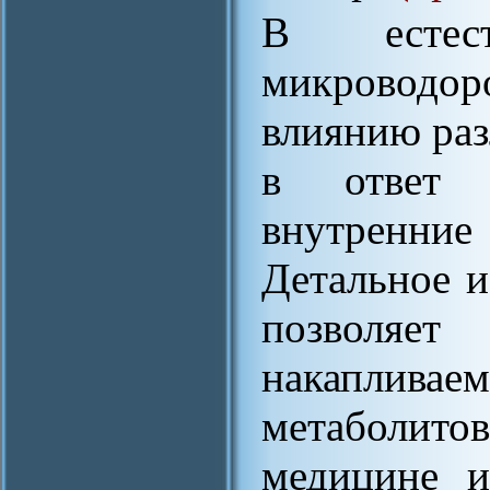
В естес
микроводор
влиянию раз
в ответ 
внутренние
Детальное и
позволяет 
накапливае
метаболит
медицине и