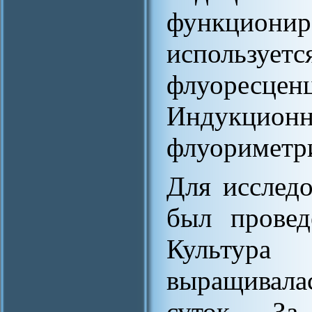
функцио
использует
флуорес
Индукционн
флуориметр
Для исслед
был провед
Культура
выращивалас
суток. За