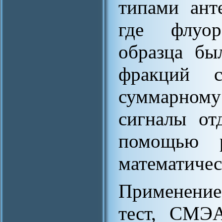
типами ант
где флуор
образца бы
фракций 
суммарном
сигналы от
помощью р
математиче
Применение
тест, СМЭА