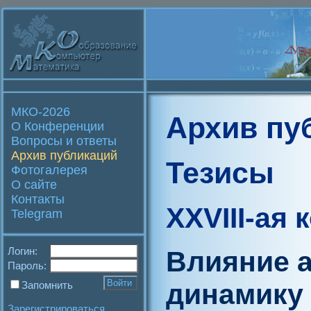
МКО-2026
Архив пу
О Конференции
Вопросы и ответы
Архив публикаций
Тезисы
Фотогалерея
О сайте
Контакты
XXVIII-ая
Telegram
Логин:
Влияние а
Пароль:
динамику 
Запомнить
Зарегистрироваться