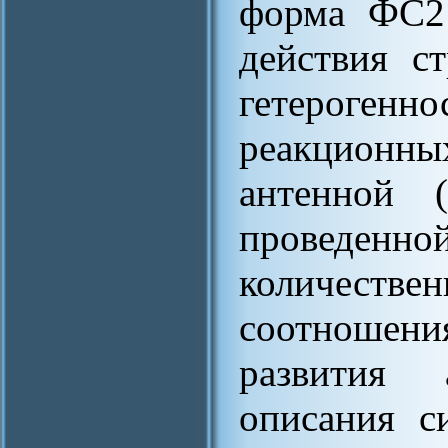
форма ФС2 
действия с
гетероге
реакционн
антенной (
проведе
количеств
соотношени
развития 
описания с