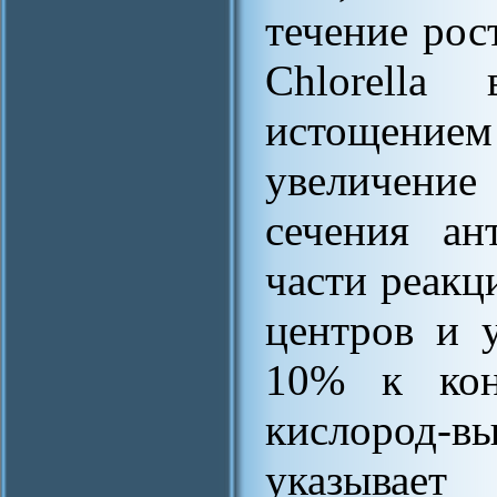
течение рос
Chlorella
истощени
увеличен
сечения ан
части реакц
центров и 
10% к конц
кислород-вы
указывает 