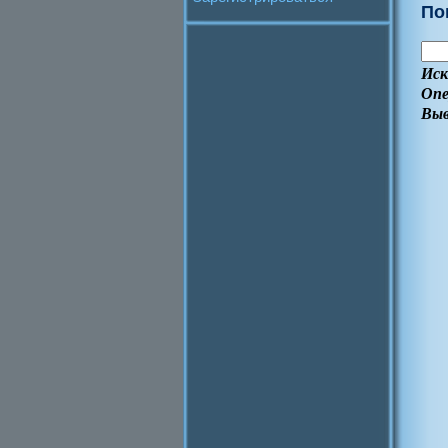
По
Иск
Опе
Выв