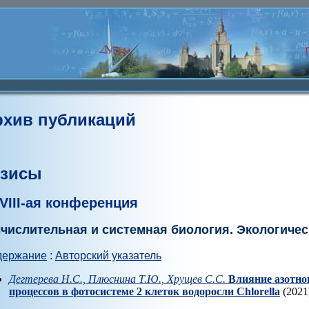
рхив публикаций
езисы
VIII-ая конференция
числительная и системная биология. Экологиче
держание
:
Авторский указатель
Дегтерева Н.С., Плюснина Т.Ю., Хрущев С.С.
Влияние азотно
процессов в фотосистеме 2 клеток водоросли Chlorella
(2021