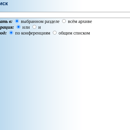
иск
ать в:
выбранном разделе
всём архиве
рация:
или
и
од:
по конференциям
общим списком