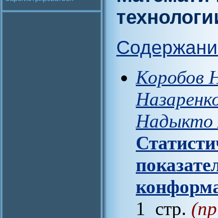
технологи
Содержани
Коробов Н
Назаренко
Надыкто А
Статисти
показате
конформа
1 стр.
(пр