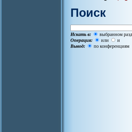
Поиск
Искать в:
выбранном разд
Операция:
или
и
Вывод:
по конференциям