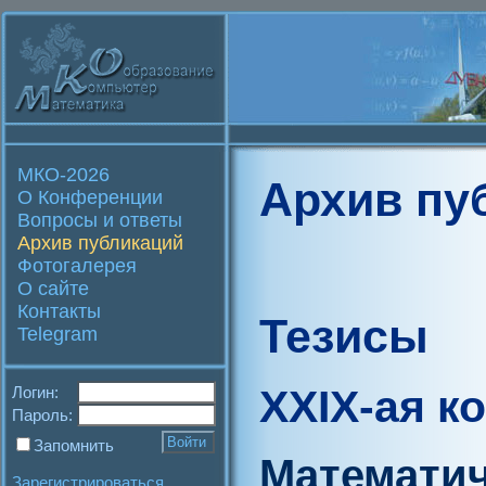
МКО-2026
Архив пу
О Конференции
Вопросы и ответы
Архив публикаций
Фотогалерея
О сайте
Контакты
Тезисы
Telegram
XXIX-ая к
Логин:
Пароль:
Запомнить
Математич
Зарегистрироваться