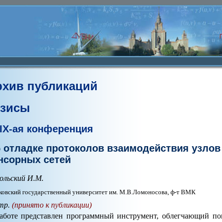
рхив публикаций
езисы
IX-ая конференция
 отладке протоколов взаимодействия узло
нсорных сетей
ольский И.М.
овский государственный университет им. М.В.Ломоносова, ф-т ВМК
тр.
(принято к публикации)
аботе представлен программный инструмент, облегчающий по