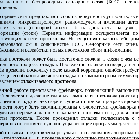
ра данных в беспроводных сенсорных сетях (БСС), а так
токолов.
сорные сети представляют собой совокупность устройств, о
чиками, микроконтроллером, радиомодулем и имеющим авто
очих узлов (сенсоров) должна быть доставлена на узлы,
ормации (стоки). Передача информации осуществляется по
ствующим в сети протоколом. Не существует какого-либо до
ользовался бы в большинстве БСС. Сенсорные сети очень
бходимости разработки новых протоколов сбора информации.
ика протокола может быть достаточно сложна, в связи с чем ре
тельного процесса отладки. Проведение отладки непосредствен
ём времени, поскольку после каждой коррекции ошибок требуется
ее целесообразной является отладка на компьютерном симулят
авлением отлаживаемого протокола.
анной работе представлен фреймворк, позволяющий выполнить
ей является выделение главных компонент протокола (логика 
бщения и т.д.) в некоторые сущности языка программирова
ности могут быть скомпилированы с элементами фреймворка (
уляции передачи данных в канале с потерями и т.д.) для по
оты протокола. После проведения отладки пользователь 
нерировать соответствующие управляющие программы для узлов
аботе также представлены результаты исследования алгоритма п
 (предложен в [1]), проведенного с помощью предложенного ин