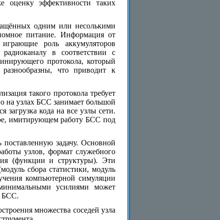
же оценку эффективности таких
снащённых одним или несолькими
номное питание. Информация от
 играющие роль аккумуляторов
 радиоканалу в соответствии с
минирующего протокола, который
 разнообразны, что приводит к
лизация такого протокола требует
но на узлах БСС занимает большой
 загрузка кода на все узлы сети.
оре, имитирующем работу БСС под
 поставленную задачу. Основной
работы узлов, формат служебного
ния (функции и структуры). Эти
модуль сбора статистики, модуль
лучения компьютерной симуляции
с минимальными усилиями может
 БСС.
остроения множества соседей узла
струмента