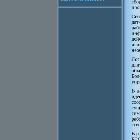
сбо
про
Сен
дат
раб
инф
дей
исп
нео
Лог
дли
объ
Бол
упр
В д
иде
соо
сущ
сим
раб
сге
В р
БСС