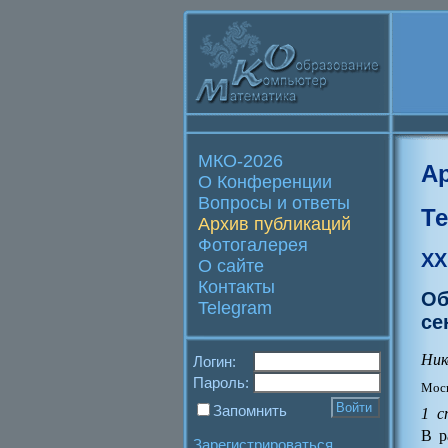
МКО-2026
А
О Конференции
Вопросы и ответы
Т
Архив публикаций
Фотогалерея
XX
О сайте
Контакты
Об
Telegram
се
Ник
Логин:
Пароль:
Моск
Запомнить
1 с
В р
Зарегистрироваться