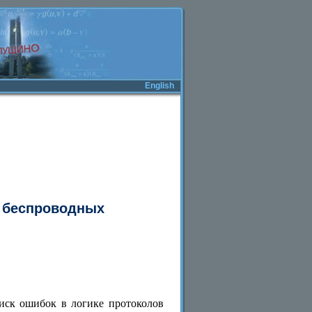
English
в беспроводных
иск ошибок в логике протоколов