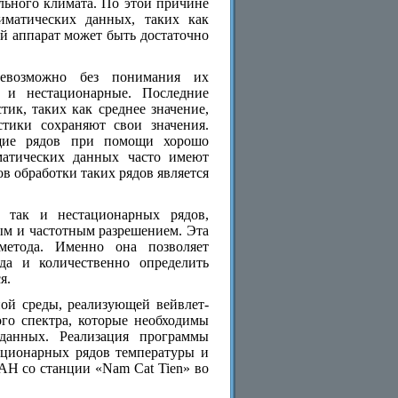
льного климата. По этой причине
иматических данных, таких как
й аппарат может быть достаточно
невозможно без понимания их
 и нестационарные. Последние
ик, таких как среднее значение,
стики сохраняют свои значения.
ющие рядов при помощи хорошо
матических данных часто имеют
в обработки таких рядов является
, так и нестационарных рядов,
м и частотным разрешением. Эта
метода. Именно она позволяет
да и количественно определить
я.
ой среды, реализующей вейвлет-
ого спектра, которые необходимы
 данных. Реализация программы
ационарных рядов температуры и
АН со станции «Nam Cat Tien» во