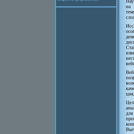
Нау
на 
тем
сло
Исс
осо
дем
дис
Ста
изв
нес
вей
Вей
поз
воз
кач
цик
Цел
ана
для
про
кон
Вье