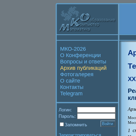
МКО-2026
А
О Конференции
Вопросы и ответы
Т
Архив публикаций
Фотогалерея
XX
О сайте
Контакты
Ре
Telegram
кл
Арз
Логин:
Пароль:
Моск
Моск
Запомнить
1 с
Зарегистрироваться