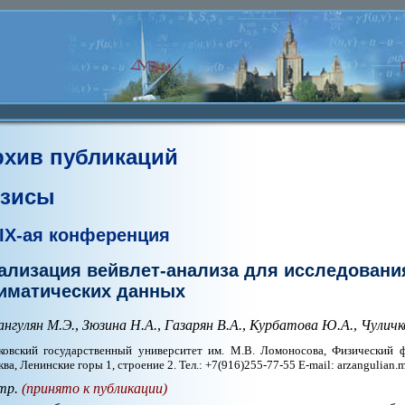
рхив публикаций
езисы
IX-ая конференция
ализация вейвлет-анализа для исследовани
иматических данных
ангулян М.Э.
,
Зюзина Н.А.
,
Газарян В.А.
,
Курбатова Ю.А.
,
Чуличк
овский государственный университет им. М.В. Ломоносова, Физический ф-т
ва, Ленинские горы 1, строение 2. Тел.: +7(916)255-77-55 E-mail: arzangulian
тр.
(принято к публикации)