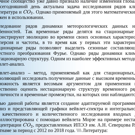
чное сообщество уже давно признало наличие изменения глоба
сегодняшний день актуальна задача исследования рядов кл
C
O
пература и
. Однако применяемый для этого математически
2
жен в использовании.
ледование рядов динамики метеорологических данных 
бенностей. Так временные ряды делятся на стационарные
онстрируют эволюцию во времени своих основных характерист
персия и частоты, в то время как у первых эти характери
ционарные ряды позволяют выделить сезонные составля
естного преобразования Фурье. Однако ряды динамики кли
тационарную структуру. Одним из наиболее эффективных методо
влет-анализ.
влет-анализ – метод, применяемый как для стационарных
воляющий исследовать полученные данные с высоким временны
можность является весомым аргументом для применения 
ественно оценить нестационарную структуру временного ря
личности и временные промежутки, на которых они наблюдаютс
ью данной работы является создание адаптируемой программн
лиз и представляющей графики вейвлет-спектра и интегральн
 качественного и количественного исследования входных
иллюстрирована с помощью вейвлета Морзе на примере нест
C
O
центрации
, предоставленных ИПЭЭ им. А.Н. Северцова Р
2
тнаме за период с 2012 по 2018 года. \\\\ Литература: