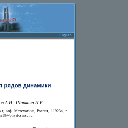
English
я рядов динамики
ов А.И.
,
Шапкина Н.Е.
, каф. Математики, Россия, 119234, г.
.me19@physics.msu.ru