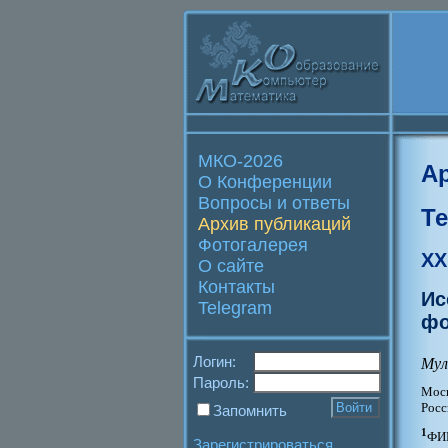
МКО-2026
А
О Конференции
Вопросы и ответы
Т
Архив публикаций
Фотогалерея
XX
О сайте
Контакты
Ис
Telegram
фо
Логин:
Мул
Пароль:
Моск
Росс
Запомнить
1
ФИЦ
Зарегистрироваться