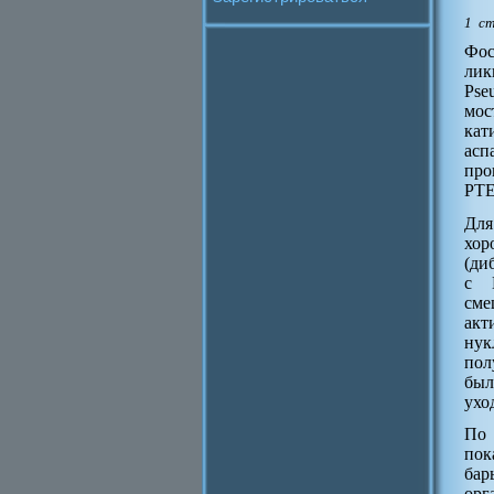
1 с
Фос
лик
Pse
мос
кат
асп
про
PTE
Для
хор
(ди
с 
сме
акт
нук
пол
был
ухо
По 
пок
бар
орг