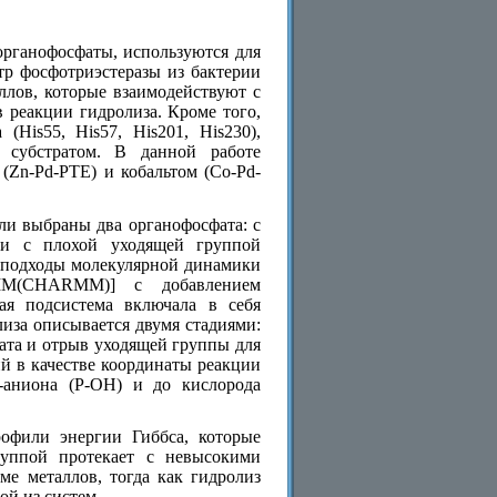
органофосфаты, используются для
тр фосфотриэстеразы из бактерии
аллов, которые взаимодействуют с
 реакции гидролиза. Кроме того,
His55, His57, His201, His230),
и субстратом. В данной работе
(Zn-Pd-PTE) и кобальтом (Co-Pd-
ли выбраны два органофосфата: с
) и с плохой уходящей группой
ь подходы молекулярной динамики
ММ(CHARMM)] с добавлением
ая подсистема включала в себя
иза описывается двумя стадиями:
ата и отрыв уходящей группы для
й в качестве координаты реакции
-аниона (P-OH) и до кислорода
фили энергии Гиббса, которые
руппой протекает с невысокими
ме металлов, тогда как гидролиз
ой из систем.