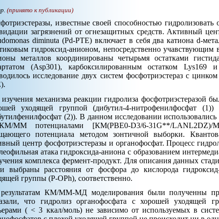
тр.
(принято к публикации)
фотриэстеразы, известные своей способностью гидролизовать 
видации загрязнений от огнезащитных средств. Активный цен
udomonas diminuta (Pd-PTE) включает в себя два катиона d-мет
тиковым гидроксид-анионом, непосредственно учавствующим в
ионы металлов координированы четырьмя остатками гистида (
артатом (Asp301), карбоксилированным остатком Lys169 
водилось исследование двух систем фосфотриэстераз с цинком 
).
 изучения механизма реакции гидролиза фосфотриэстеразой бы
ошей уходящей группой (дибутил-4-нитрофенилфосфат (1)
бутилфенилфосфат (2)). В данном исследовании использовалис
КМ/ММ потенциалами [КМ(PBE0-D3/6-31G**/LANL2DZ)/
щающего потенциала методом зонтичной выборки. Квантов
ивный центр фосфотриэстеразы и органофосфат. Процесс гидрол
леофильная атака гидроксида-аниона с образованием интермеди
учения комплекса фермент-продукт. Для описания данных стади
и выбраны расстояния от фосфора до кислорода гидроксид
дящей группы (P-OPh), соответственно.
результатам КМ/ММ-МД моделирования были полученны про
азали, что гидролиз органофосфата с хорошей уходящей г
ьерами ( < 3 ккал/моль) не зависимо от используемых в систе
анофосфатов с плохой уходящей группой не происходит ни в одн