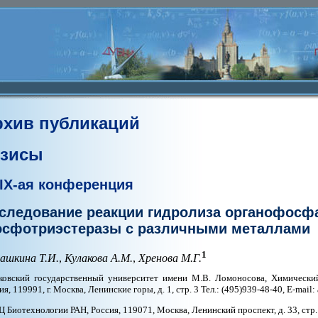
рхив публикаций
езисы
IX-ая конференция
следование реакции гидролиза органофосфа
сфотриэстеразы с различными металлами
1
ашкина Т.И.
,
Кулакова А.М.
,
Хренова М.Г.
овский государственный университет имени М.В. Ломоносова, Химический
ия, 119991, г. Москва, Ленинские горы, д. 1, стр. 3 Тел.: (495)939-48-40, E-mail
 Биотехнологии РАН, Россия, 119071, Москва, Ленинский проспект, д. 33, стр.