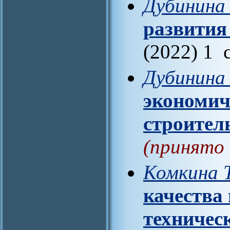
Дубинина 
развития
(2022) 1 
Дубинина 
экономич
строител
(принято 
Комкина Т
качества
техничес