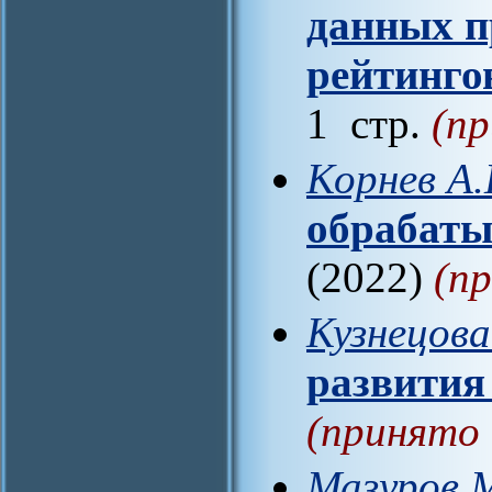
данных 
рейтинго
1 стр.
(пр
Корнев А.
обрабат
(2022)
(п
Кузнецова
развития
(принято 
Мазуров М