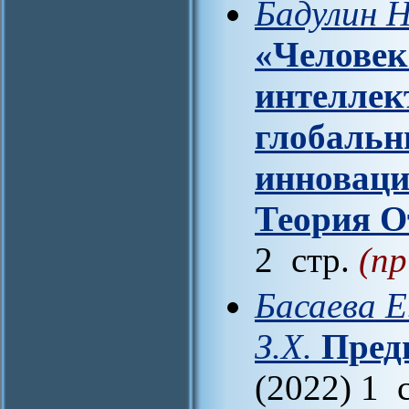
Бадулин Н
«Человек
интеллек
глобальн
инноваци
Теория О
2 стр.
(пр
Басаева Е
З.Х.
Пред
(2022) 1 