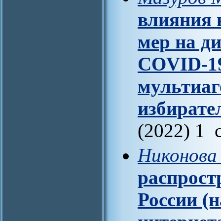
влияния 
мер на д
COVID-19
мультиаг
избирате
(2022) 1 
Никонова
распрост
России (