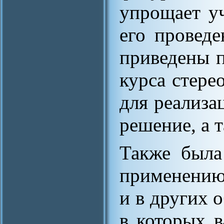
упрощает у
его провед
приведены п
курса стере
для реализа
решение, а 
Также была
применению 
и в других 
в которых в