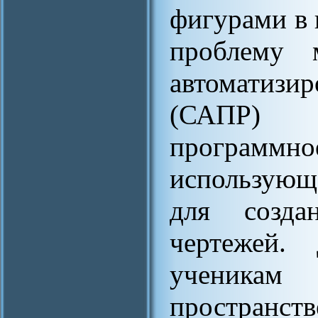
фигурами в 
проблему 
автоматизи
(САПР) 
програм
использующ
для созда
чертежей.
ученика
пространст