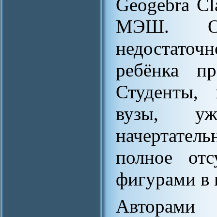
Geogebra Cl
МЭШ. Од
недостато
ребёнка пр
Студенты, 
вузы, у
начертател
полное отс
фигурами в 
Авторами