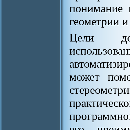
понимание 
геометрии и
Цели до
испол
автоматизи
может помо
стереоме
практичес
программно
его преим