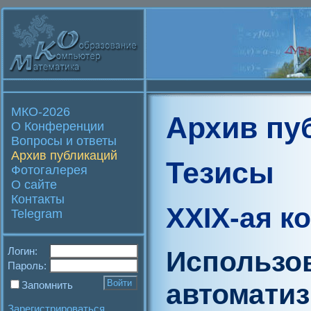
МКО-2026
Архив пу
О Конференции
Вопросы и ответы
Архив публикаций
Тезисы
Фотогалерея
О сайте
Контакты
XXIX-ая к
Telegram
Логин:
Использо
Пароль:
автомати
Запомнить
Зарегистрироваться