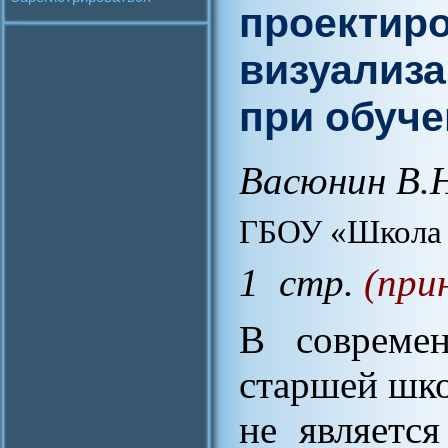
проектир
визуализа
при обуче
Васюнин В.
ГБОУ «Школа 
1 стр.
(при
В современ
старшей шк
не являетс