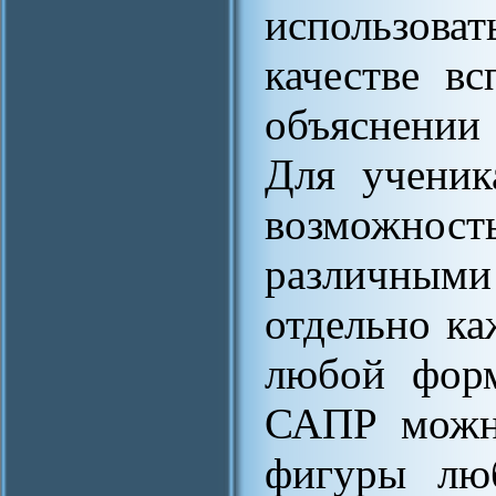
использова
качестве вс
объяснении
Для ученик
возможност
различны
отдельно ка
любой фор
САПР можно
фигуры лю