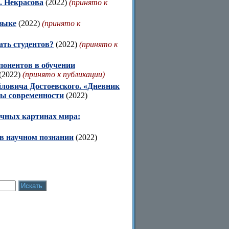
. Некрасова
(2022)
(принято к
зыке
(2022)
(принято к
ать студентов?
(2022)
(принято к
понентов в обучении
(2022)
(принято к публикации)
ловича Достоевского. «Дневник
мы современности
(2022)
учных картинах мира:
в научном познании
(2022)