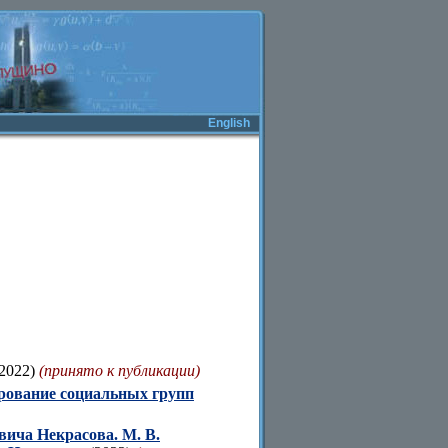
English
2022)
(принято к публикации)
рование социальных групп
вича Некрасова. М. В.