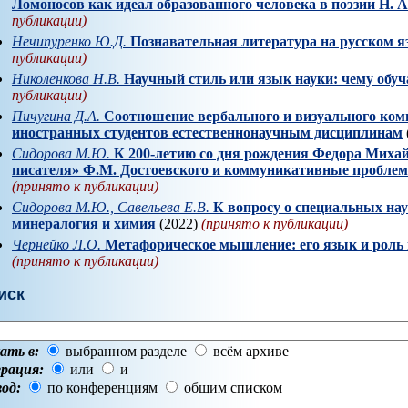
Ломоносов как идеал образованного человека в поэзии Н. А
публикации)
Нечипуренко Ю.Д.
Познавательная литература на русском я
публикации)
Николенкова Н.В.
Научный стиль или язык науки: чему обуч
публикации)
Пичугина Д.А.
Соотношение вербального и визуального ком
иностранных студентов естественнонаучным дисциплинам
Сидорова М.Ю.
К 200-летию со дня рождения Федора Михай
писателя» Ф.М. Достоевского и коммуникативные пробле
(принято к публикации)
Сидорова М.Ю., Савельева Е.В.
К вопросу о специальных на
минералогия и химия
(2022)
(принято к публикации)
Чернейко Л.О.
Метафорическое мышление: его язык и роль 
(принято к публикации)
иск
ать в:
выбранном разделе
всём архиве
рация:
или
и
од:
по конференциям
общим списком