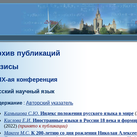
рхив публикаций
езисы
IX-ая конференция
сский научный язык
держание
:
Авторский указатель
Камышова С.Ю.
Индекс положения русского языка в мире
(
Кислова Е.И.
Иностранные языки в России 18 века и форми
(2022)
(принято к публикации)
Макеев М.С.
К 200-летию со дня рождения Николая Алексее