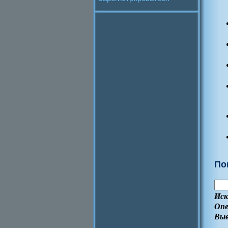
По
Иск
Опе
Выв