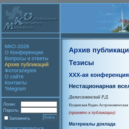
МКО-2026
Архив публикац
О Конференции
Вопросы и ответы
Тезисы
Архив публикаций
Фотогалерея
XXX-ая конференция
О сайте
Контакты
Нестационарная все
Telegram
Дагкесаманский Р.Д.
Логин:
Пущинская Радио-Астрономическая
Пароль:
(принято к публикации)
Запомнить
Материалы доклада
Зарегистрироваться