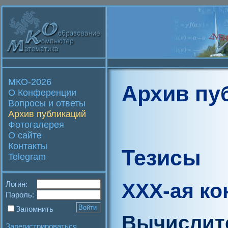
МКО-2026
Архив пу
О Конференции
Вопросы и ответы
Архив публикаций
Фотогалерея
О сайте
Контакты
Тезисы
Telegram
XXX-ая к
Логин:
Пароль:
Запомнить
Вычислит
Зарегистрироваться