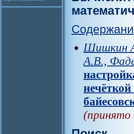
математич
Содержани
Шишкин А.
А.В., Фад
настройк
нечёткой
байесовс
(принято 
Поиск