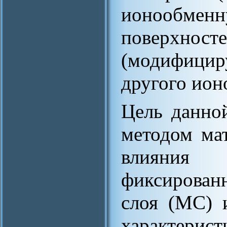
ионообменн
поверхнос
(модифицир
другого ион
Цель данно
методом ма
влияния
фиксирован
слоя (МС) 
характе