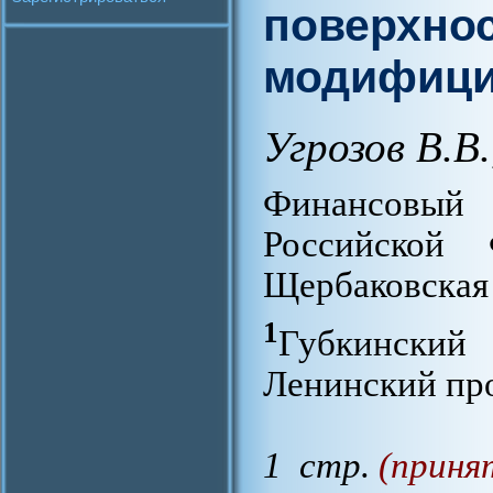
поверхно
модифици
Угрозов В.В.
Финансовый 
Российской 
Щербаковская 3
1
Губкинский
Ленинский про
1 стр.
(приня