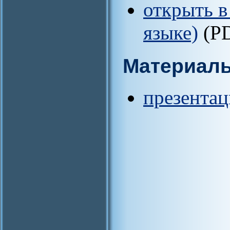
открыть в
языке)
(P
Материал
презентац