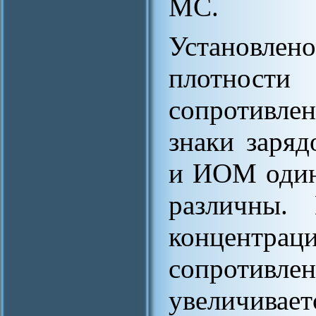
МС.
Установле
плотност
сопротивле
знаки заря
и ИОМ одина
различны.
концент
сопроти
увеличив