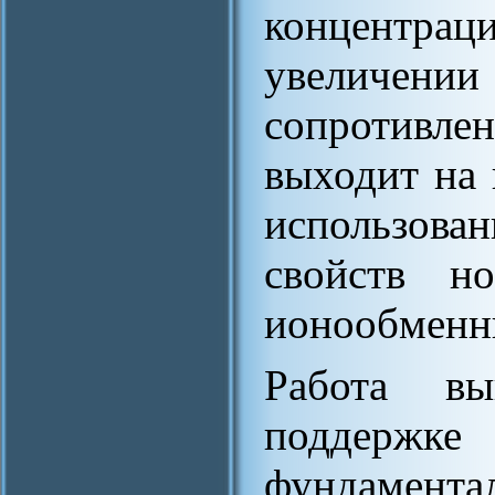
концентр
увеличении
сопротивл
выходит на 
использов
свойств н
ионообменн
Работа вы
поддерж
фундамента