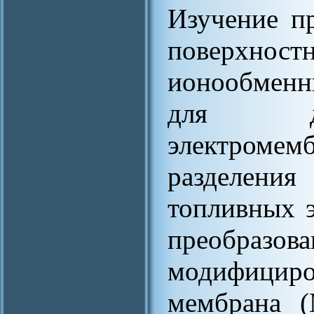
Изучение п
поверхно
ионообменн
для дал
электро
разделения
топливных э
преобразов
модифици
мембрана (