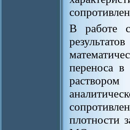
сопротивлен
В работе с
результ
математиче
переноса в
растворо
аналитичес
сопротивле
плотности 