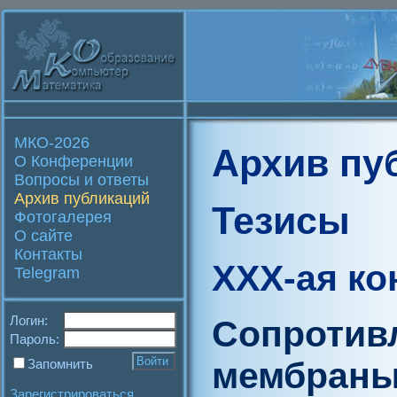
МКО-2026
Архив пу
О Конференции
Вопросы и ответы
Архив публикаций
Тезисы
Фотогалерея
О сайте
Контакты
XXX-ая к
Telegram
Логин:
Сопротив
Пароль:
мембраны
Запомнить
Зарегистрироваться