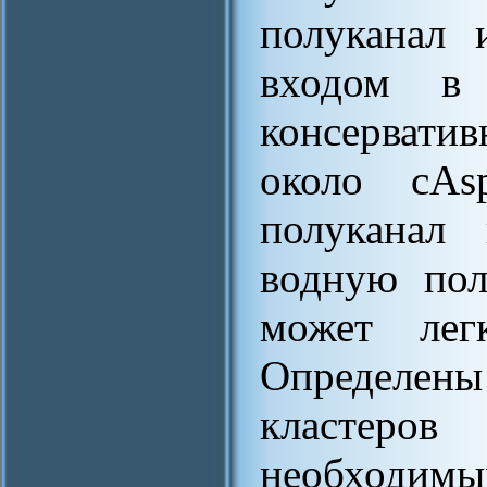
полуканал 
входом в
консервати
около сAs
полуканал 
водную пол
может лег
Определены
кластеров
необходи