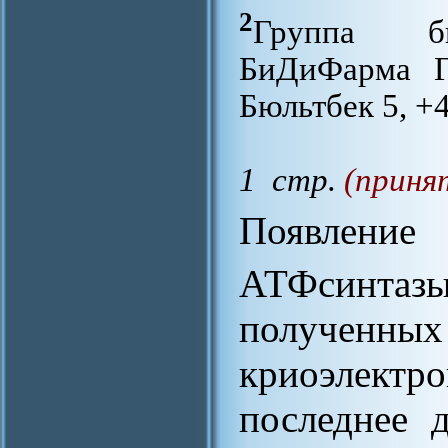
2
Группа би
БиДиФарма Гм
Бюльтбек 5, +
1 стр.
(приня
Появление
АТФсинтаз
полученн
криоэлек
последнее 