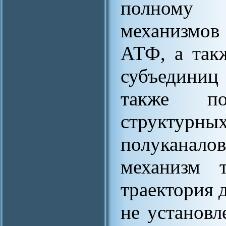
полному 
механизмов
АТФ, а так
субъедини
также по
структур
полуканал
механизм т
траектория 
не установл