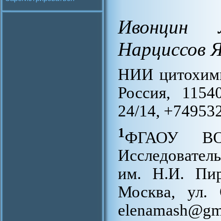
Ивонцин Л
Нарциссов Я
НИИ цитохими
Россия, 1154
24/14, +74953
1
ФГАОУ ВО 
Исследовател
им. Н.И. Пир
Москва, ул. 
elenamash@gm