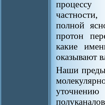
процессу 
частности
полной ясн
протон пер
какие имен
оказывают в
Наши преды
молекуляр
уточнени
полуканало