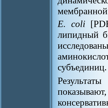
динамич
мембранной
E. coli
[PDB
липидный б
исследова
аминокисл
субъединиц.
Результат
показыва
консервати