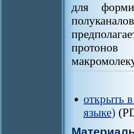
для форми
полукана
предполага
протонов
макромолек
открыть в
языке)
(P
Материал