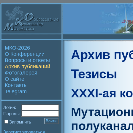
МКО-2026
Архив пу
О Конференции
Вопросы и ответы
Архив публикаций
Тезисы
Фотогалерея
О сайте
Контакты
XXXI-ая к
Telegram
Логин:
Мутацион
Пароль:
полуканал
Запомнить
Зарегистрироваться