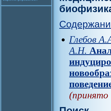
биофизик
Содержани
Глебов А.
А.Н.
Анал
индуциро
новообра
поведени
(принято 
Поиск