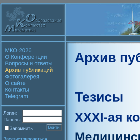
МКО-2026
Архив пу
О Конференции
Вопросы и ответы
Архив публикаций
Фотогалерея
О сайте
Контакты
Тезисы
Telegram
XXXI-ая к
Логин:
Пароль:
Запомнить
Медицинск
Зарегистрироваться