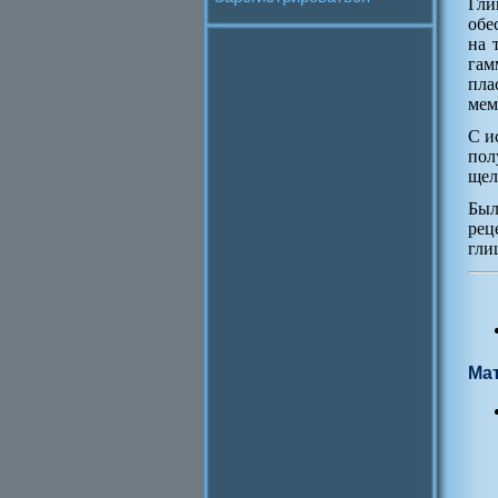
Гли
обе
на 
гам
пла
мем
С и
пол
щел
Был
рец
гли
Ма