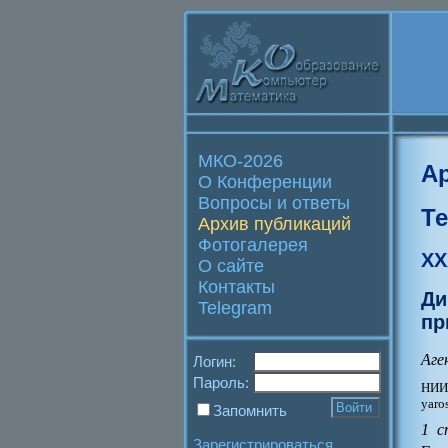
МКО-2026
А
О Конференции
Вопросы и ответы
Т
Архив публикаций
Фотогалерея
XX
О сайте
Контакты
Ди
Telegram
пр
Аге
Логин:
Пароль:
НИИ 
yaro
Запомнить
1 с
Зарегистрироваться