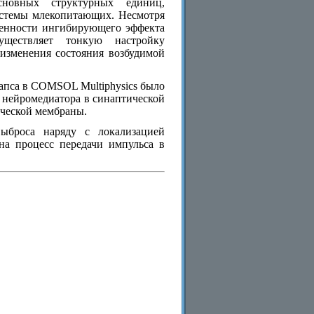
сновных структурных единиц,
истемы млекопитающих. Несмотря
женности ингибирующего эффекта
уществляет тонкую настройку
изменения состояния возбудимой
апса в COMSOL Multiphysics было
 нейромедиатора в синаптической
ической мембраны.
выброса наряду с локализацией
на процесс передачи импульса в