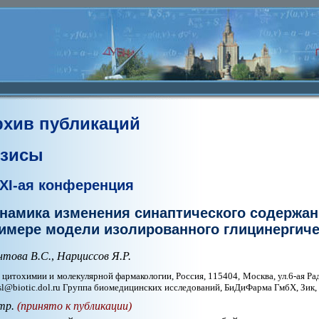
рхив публикаций
езисы
XI-ая конференция
намика изменения синаптического содержан
имере модели изолированного глицинергиче
нтова В.С.
,
Нарциссов Я.Р.
цитохимии и молекулярной фармакологии, Россия, 115404, Москва, ул.6-ая Радиа
sl@biotic.dol.ru Группа биомедицинских исследований, БиДиФарма ГмбХ, Зик,
тр.
(принято к публикации)