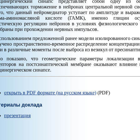
цинергический синапс представляет собой одну из о
спечивающих торможение в нейронах центральной нервной с
то, что данный нейромедиатор уступает по амплитуде и выра
ма-аминомасляной кислоте (ГАМК), именно глицин ос
стическую регуляцию нейронов в условиях физиологического 
браны при прохождении нервных импульсов.
спользованием предложенной ранее модели изолированного син
учено пространственно-временное распределение концентрации
и в различные моменты после выброса из везикул от пресинапт
о показано, что геометрические параметры локализации 
епторов на постсинаптической мембране оказывают влияние 
цинергическом синапсе.
открыть в PDF формате (на русском языке)
(PDF)
териалы доклада
презентация