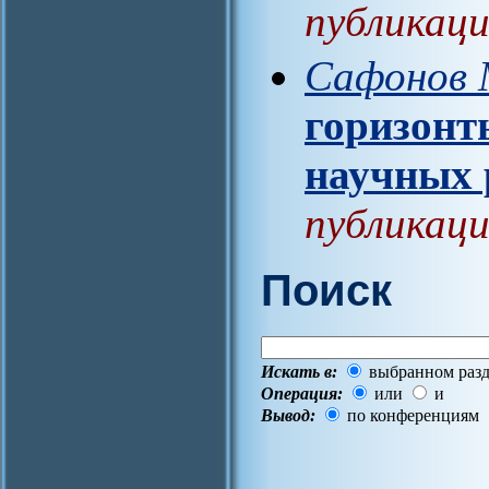
публикаци
Сафонов 
горизонт
научных 
публикаци
Поиск
Искать в:
выбранном разд
Операция:
или
и
Вывод:
по конференциям