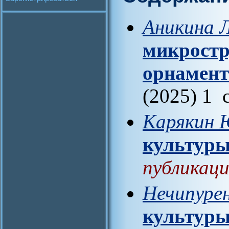
Аникина Л
микростр
орнамент
(2025) 1 
Карякин 
культур
публикаци
Нечипуре
культур