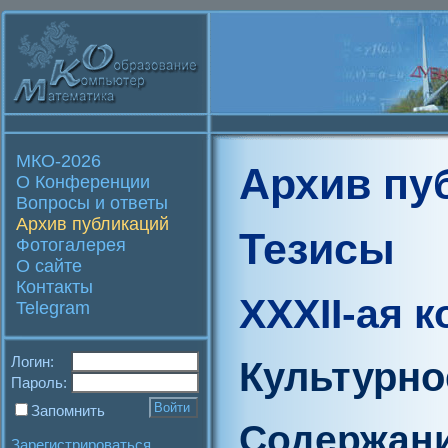
МКО-2026
Архив пу
О Конференции
Вопросы и ответы
Архив публикаций
Тезисы
Фотогалерея
О сайте
Контакты
XXXII-ая 
Telegram
Логин:
Культурно
Пароль:
Запомнить
Содержан
Зарегистрироваться