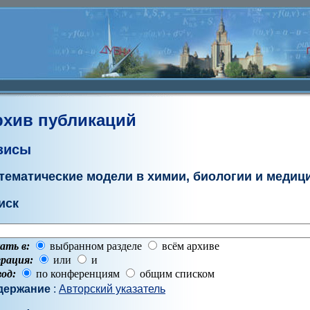
рхив публикаций
зисы
тематические модели в химии, биологии и медиц
иск
ать в:
выбранном разделе
всём архиве
рация:
или
и
од:
по конференциям
общим списком
держание
:
Авторский указатель