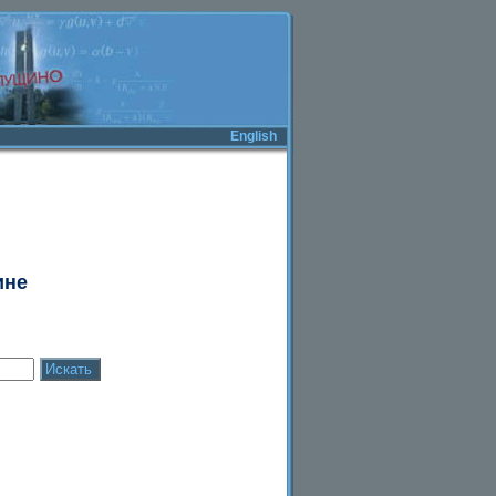
English
ине