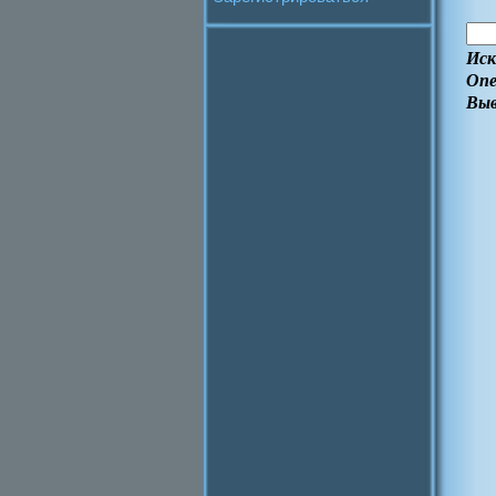
Иск
Опе
Выв