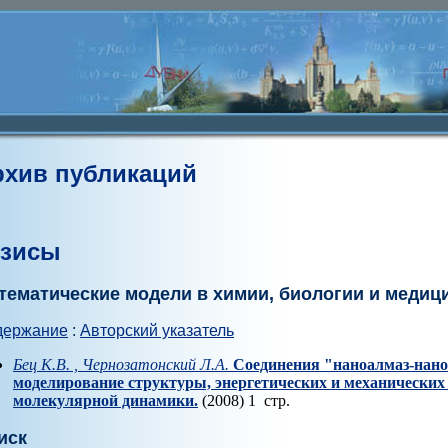
рхив публикаций
езисы
тематические модели в химии, биологии и медиц
держание
:
Авторский указатель
Бец К.В. , Чернозатонский Л.А.
Соединения "наноалмаз-нано
моделирование структуры, энергетических и механических
молекулярной динамики.
(2008) 1 стр.
иск