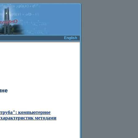
English
ине
труба": компьютерное
 характеристик методами