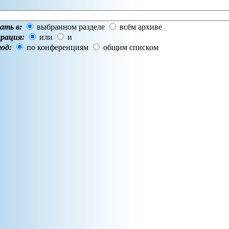
ать в:
выбранном разделе
всём архиве
рация:
или
и
од:
по конференциям
общим списком