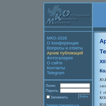
МКО-2026
А
О Конференции
Вопросы и ответы
Т
Архив публикаций
Фотогалерея
XI
О сайте
Контакты
Ко
Telegram
Ю.И
Логин:
1401
Пароль:
1 с
Запомнить
КО
Ю.И
Зарегистрироваться