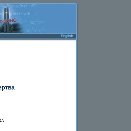
English
ертва
ВА