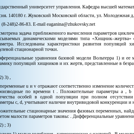
ударственный университет управления. Кафедра высшей матема
сия. 140180 г. Жуковский Московской области, ул. Молодежная д. 
. (8-248)2-86-83. E-mail eaganina@zhukovsky.net
смотрена задача приближенного вычисления параметров циклич
сываемых динамическими моделями типа «Хищник–жертва» с
аметра. Исследованы характеристики развития популяций х
улевой стационарной точки.
ференциальные уравнения базовой модели Вольтерра 1) и ее 
амику популяций хищников и их жертв, представленные в безраз
2) 3) ,
 переменные u и v отражают соответственно изменение количес
роизводные по времени t . Положительные параметры a , b
ичества особей в одной популяции при полном отсутстви
аметры c, d, учитывают наличие внутривидовой конкуренции и
ожительные стационарные значения фазовых переменных, найде
четом малости параметров таковы: . Дифференциальные уравнен
2) ; 3)
одели 1) малые колебания - гармонические с частотой . В модел