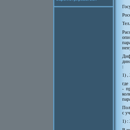
Гос
Рос
Тел
Рас
опи
пар
нен
Диф
дин
:
1) , 
где
- п
кол
пар
Пол
с у
1) : 
В м