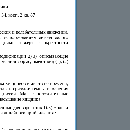
тики
34, корп. 2 кв. 87
еских и колебательных движений,
 использованием метода малого
ищников и жертв в окрестности
модификаций 2),3), описывающие
мерной форме, имеют вид (1), (2)
тва хищников и жертв во времени;
 характеризуют темпы изменения
и другой. Малые положительные
 насыщение хищника.
нные для вариантов 1)-3) модели
ия линейного приближения :
и 2) -экспоненциально затухающие