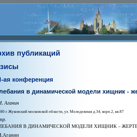
рхив публикаций
езисы
II-ая конференция
лебания в динамической модели хищник - ж
. Аганин
80 г. Жуковский московской области, ул. Молодежная д.34, корп.2, кв.87
тр.
ЛЕБАНИЯ В ДИНАМИЧЕСКОЙ МОДЕЛИ ХИЩНИК – ЖЕРТ
.Аганин