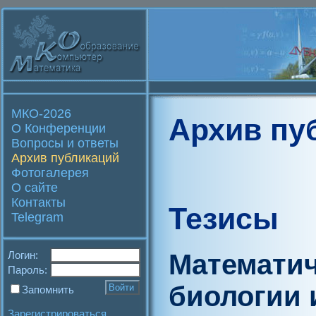
МКО-2026
Архив пу
О Конференции
Вопросы и ответы
Архив публикаций
Фотогалерея
О сайте
Контакты
Тезисы
Telegram
Математич
Логин:
Пароль:
биологии 
Запомнить
Зарегистрироваться