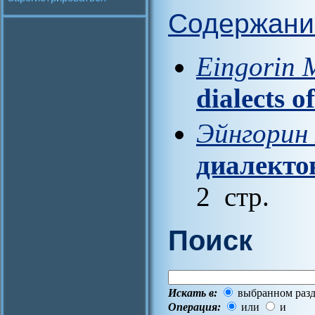
Содержани
Eingorin 
dialects o
Эйнгорин
диалекто
2 стр.
Поиск
Искать в:
выбранном разд
Операция:
или
и