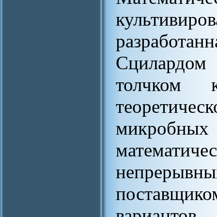
культивир
разработ
Сцилардом
толчком 
теоретичес
микробны
математич
непрерывн
поставщи
варианто