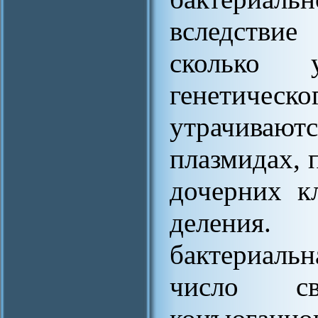
вследствие
сколько 
генетическ
утрачиваю
плазмидах, 
дочерних к
деления
бактериаль
число с