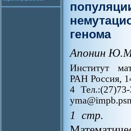
популяции
немутаци
генома
Апонин Ю.М
Институт ма
РАН Россия, 1
4 Тел.:(27)73-
yma@impb.psn
1 стр.
Математиче