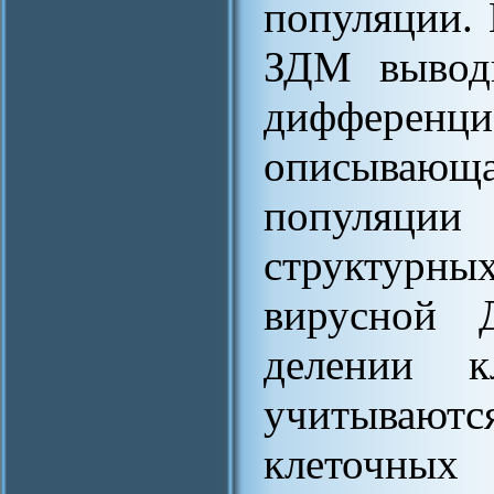
популяции. 
ЗДМ выводи
диффере
описывающа
популяции 
структурн
вирусной 
делении 
учитываю
клеточ