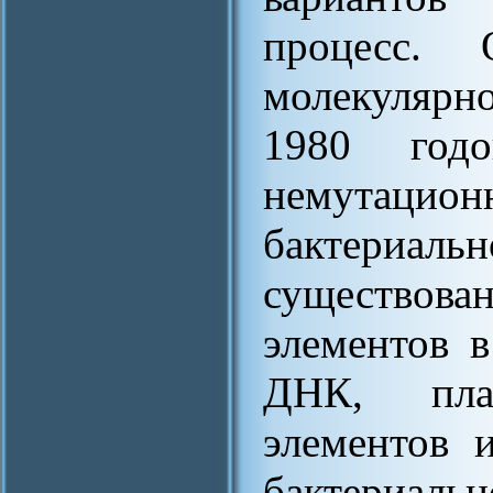
процесс. 
молекулярно
1980 год
немутац
бактериаль
существова
элементов в
ДНК, плаз
элементов и
бактериаль