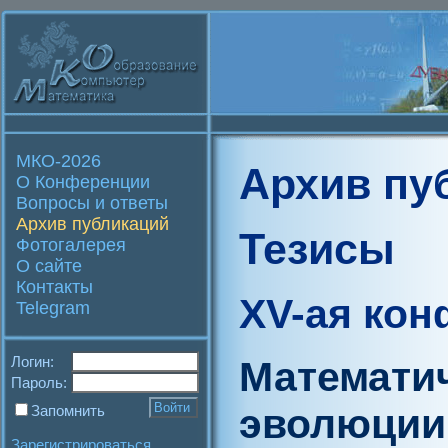
МКО-2026
Архив пу
О Конференции
Вопросы и ответы
Архив публикаций
Тезисы
Фотогалерея
О сайте
Контакты
XV-ая ко
Telegram
Логин:
Математи
Пароль:
эволюции
Запомнить
Зарегистрироваться