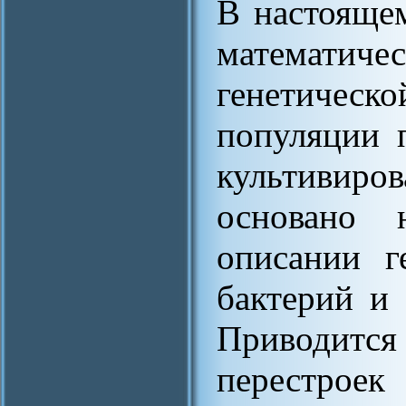
В настояще
математи
генетическ
популяции 
культивиро
основано н
описании г
бактерий и 
Приводитс
перестрое