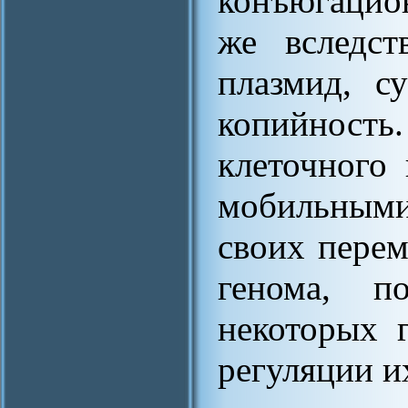
конъюгацио
же вследст
плазмид, с
копийность.
клеточного 
мобильными
своих пере
генома, п
некоторых 
регуляции и