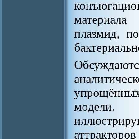
конъюгацио
материала
плазмид, п
бактериальн
Обсуждают
аналитичес
упрощённы
модели.
иллюстри
аттракторов