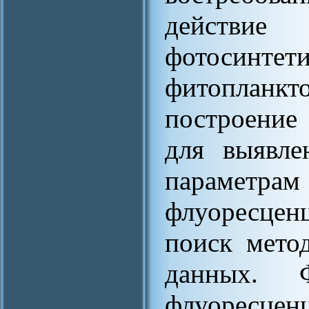
действ
фотосин
фитопланкто
построение
для выявле
парамет
флуоресцен
поиск мето
данных. 
флуоресцен