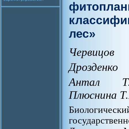
фитоплан
классифи
лес»
Червицов
Дрозденко
Антал Т.
Плюснина Т
Биологичес
государстве