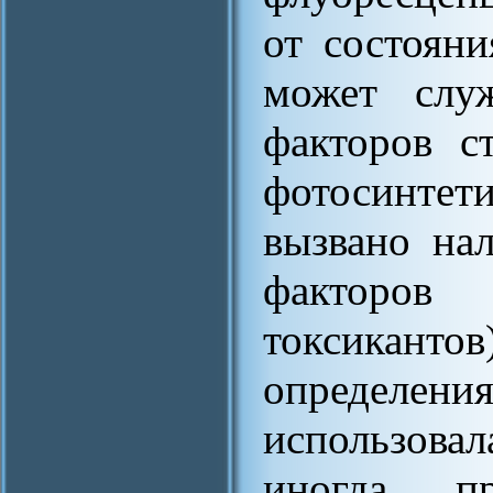
от состояни
может служ
факторов с
фотосинтети
вызвано на
факторов
токсикант
определени
использова
иногда пр