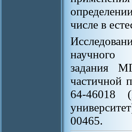
определении
числе в ест
Исследова
научного 
задания М
частичной 
64-46018 (
университе
00465.