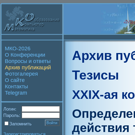
МКО-2026
Архив пу
О Конференции
Вопросы и ответы
Архив публикаций
Тезисы
Фотогалерея
О сайте
Контакты
XXIX-ая к
Telegram
Логин:
Определен
Пароль:
действия 
Запомнить
Зарегистрироваться