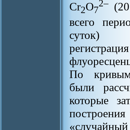
2–
Сr
O
(20
2
7
всего пери
суток) р
регистр
флуоресцен
По кривым
были рассч
которые за
построени
«случайн