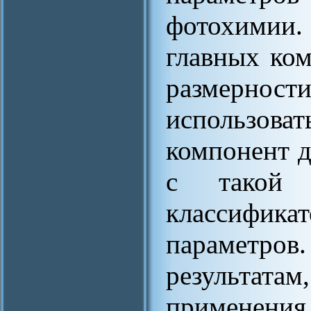
фотохимии.
главных ко
размерно
использов
компонент д
с такой
классификат
параметро
результата
применен