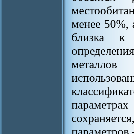
местообита
менее 50%, 
близка к
определения
металлов 
использ
классифика
параметр
сохраняе
параметров 