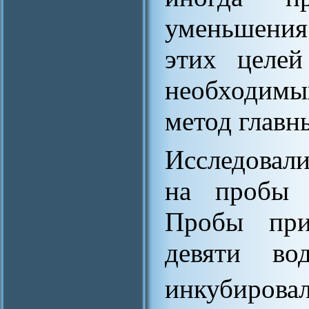
уменьшения
этих целей
необходимы
метод главн
Исследовал
на пробы п
Пробы при
девяти во
инкубирова