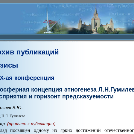
рхив публикаций
езисы
X-ая конференция
осферная концепция этногенеза Л.Н.Гумиле
сприятия и горизонт предсказуемости
олаев В.Ю.
 Н.Л. Гумилева
тр.
(принято к публикации)
лад посвящён одному из ярких достижений отечественног