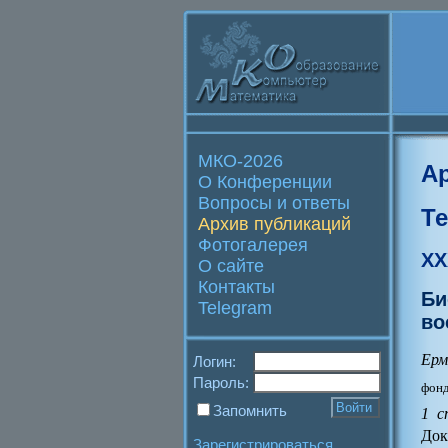
МКО-2026
А
О Конференции
Вопросы и ответы
Т
Архив публикаций
Фотогалерея
XX
О сайте
Контакты
Би
Telegram
во
Ерм
Логин:
Пароль:
фонд
Запомнить
1 с
Док
Зарегистрироваться