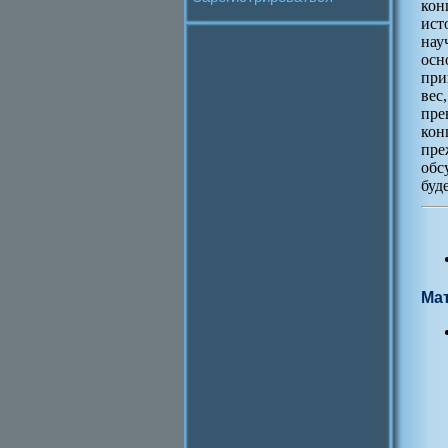
кон
ист
нау
осн
при
вес
пре
кон
пре
обс
буд
Ма