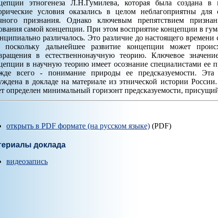
цепции этногенеза Л.Н.Гумилева, которая была создана в 
орические условия оказались в целом неблагоприятны для 
чного признания. Однако ключевым препятствием призна
ования самой концепции. При этом восприятие концепции в гум
нципиально различалось. Это различие до настоящего времени
, поскольку дальнейшее развитие концепции может проис
вращения в естественнонаучную теорию. Ключевое значени
цепции в научную теорию имеет осознание специалистами ее п
жде всего - понимание природы ее предсказуемости. Эта 
уждена в докладе на материале из этнической истории России.
ет определен минимальный горизонт предсказуемости, присущи
открыть в PDF формате (на русском языке)
(PDF)
териалы доклада
видеозапись