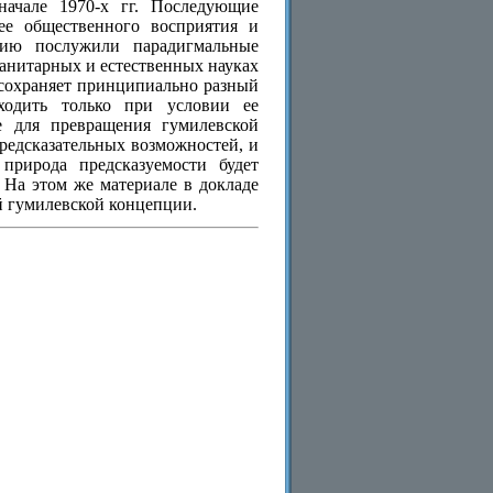
начале 1970-х гг. Последующие
ее общественного восприятия и
нию послужили парадигмальные
анитарных и естественных науках
 сохраняет принципиально разный
ходить только при условии ее
е для превращения гумилевской
редсказательных возможностей, и
природа предсказуемости будет
 На этом же материале в докладе
й гумилевской концепции.