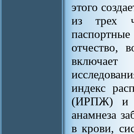
этого создае
из трех ч
паспортны
отчество, в
включает
исследовани
индекс рас
(ИРПЖ) и т
анамнеза за
в крови, си