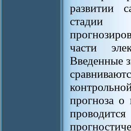
развитии с
стадии 
прогнозиро
части эле
Введенные з
сравнив
контрольно
прогноза о
проводитс
прогност