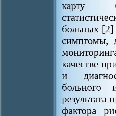
карту б
статистиче
больных [2]
симптомы, 
мониторин
качестве пр
и диагно
больного 
результата 
фактора ри