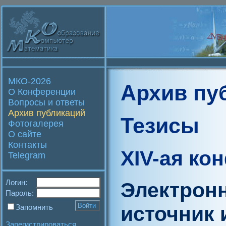
МКО-2026
Архив пу
О Конференции
Вопросы и ответы
Архив публикаций
Тезисы
Фотогалерея
О сайте
Контакты
XIV-ая ко
Telegram
Логин:
Электронн
Пароль:
источник
Запомнить
Зарегистрироваться