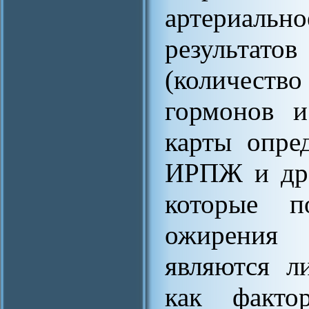
артериаль
результато
(количест
гормонов и
карты опре
ИРПЖ и др.
которые п
ожирения
являются л
как факто