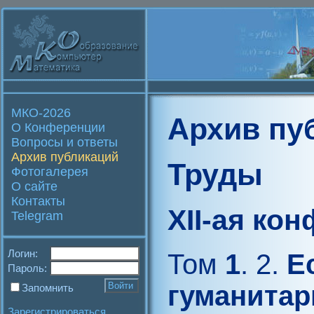
МКО-2026
Архив пу
О Конференции
Вопросы и ответы
Архив публикаций
Труды
Фотогалерея
О сайте
Контакты
XII-ая ко
Telegram
Логин:
Том
1
. 2.
Ес
Пароль:
гуманитар
Запомнить
Зарегистрироваться