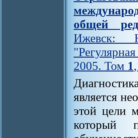
междунар
общей ред
Ижевск: Н
"Регулярна
2005. Том
1
Диагностик
является не
этой цели м
который п