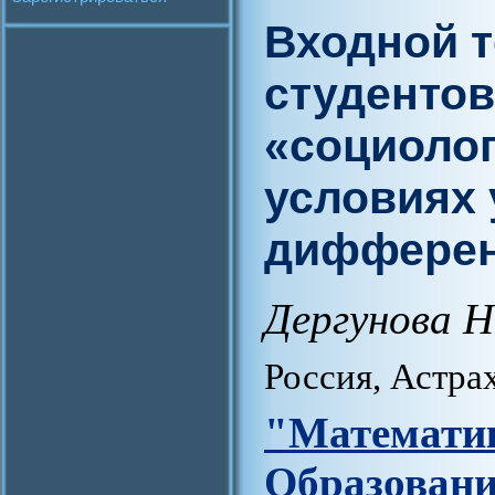
Входной т
студентов
«социолог
условиях
диффере
Дергунова Н
Россия, Астра
"Матем
Образова