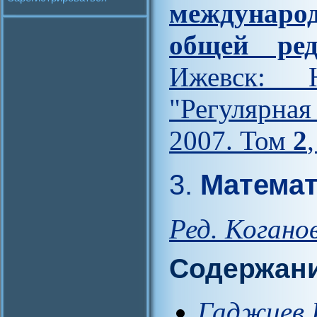
междунар
общей ред
Ижевск: Н
"Регулярна
2007. Том
2
3.
Математ
Ред. Коганов
Содержан
Гаджиев Б