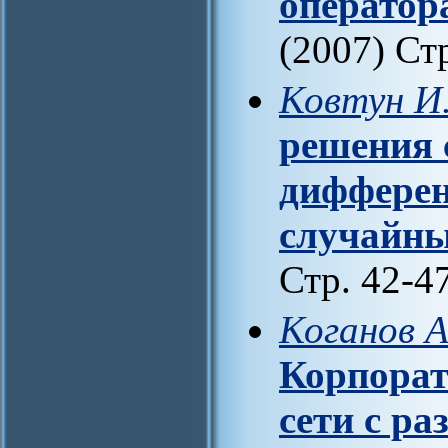
оператор
(2007) Ст
Ковтун И
решения 
дифферен
случайн
Стр. 42-4
Коганов А
Корпора
сети с р