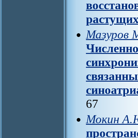
восстано
растущих
Мазуров 
Численно
синхрони
связанны
синоатри
67
Мокин А.
простран