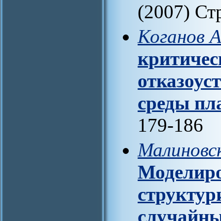
(2007) Ст
Коганов А
критичес
отказоус
среды пл
179-186
Малиновск
Моделиро
структур
случайны