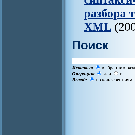
разбора 
XML
(200
Поиск
Искать в:
выбранном разд
Операция:
или
и
Вывод:
по конференциям