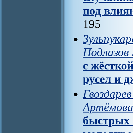
под влия
195
Зульпукар
Подлазов 
с жёстко
русел и 
Гвоздарев 
Артёмова
быстрых 