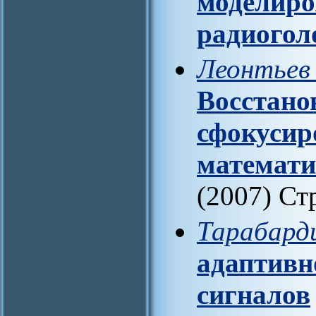
моделиро
радиого
Леонтьев 
Восстано
сфокусир
математи
(2007) Ст
Тарабард
адаптивн
сигналов