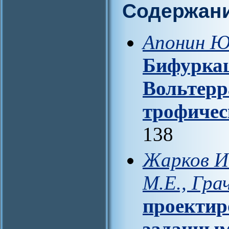
Содержан
Апонин Ю.
Бифуркац
Вольтерр
трофичес
138
Жарков И.
М.Е., Грач
проектир
заданным