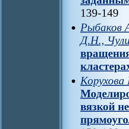
139-149
Рыбаков А
Д.Н., Чул
вращения
кластера
Корухова 
Моделиро
вязкой н
прямоуго