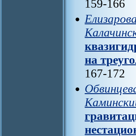
159-166
Елизарова
Калачинск
квазигид
на треуг
167-172
Обвинцева
Камински
гравитац
нестацио