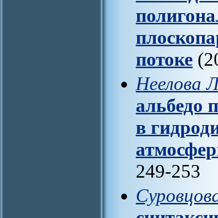
полигона
плоскопа
потоке
(2
Неелова Л
альбедо 
в гидрод
атмосфер
249-253
Суровцова
синтакси