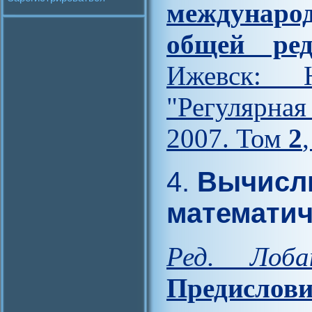
междунар
общей ред
Ижевск: Н
"Регулярна
2007. Том
2
4.
Вычисли
математич
Ред. Лоба
Предислови