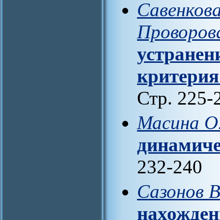
Савенкова
Проворова
устранен
критерия
Стр. 225-
Масина О
динамиче
232-240
Сазонов В
нахожден