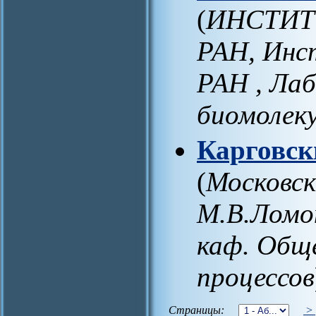
(
ИНСТИТ
РАН, Инс
РАН , Лаб
биомолек
Карговск
(
Московск
М.В.Ломо
каф. Общ
процессов
Страницы:
>