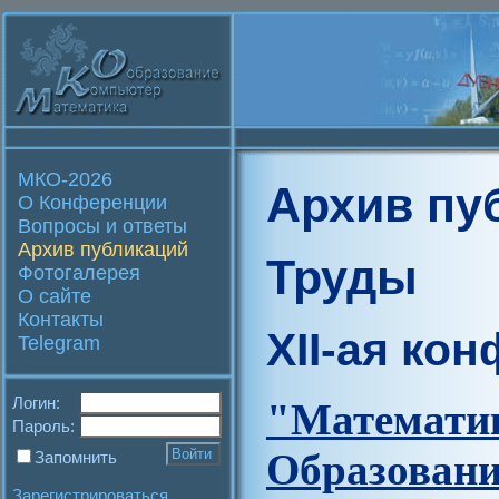
МКО-2026
Архив пу
О Конференции
Вопросы и ответы
Архив публикаций
Труды
Фотогалерея
О сайте
Контакты
XII-ая ко
Telegram
Логин:
"Матем
Пароль:
Образова
Запомнить
Зарегистрироваться