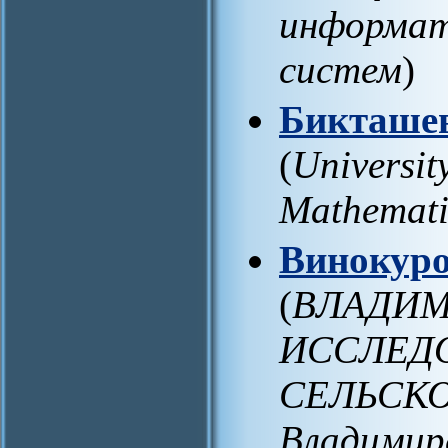
информат
систем
)
Бикташе
(
Universit
Mathemati
Винокур
(
ВЛАДИМ
ИССЛЕД
СЕЛЬСКО
Владимир