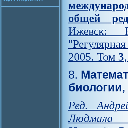
междунар
общей ред
Ижевск: Н
"Регулярна
2005. Том
3
8.
Математ
биологии,
Ред. Андре
Людмила 