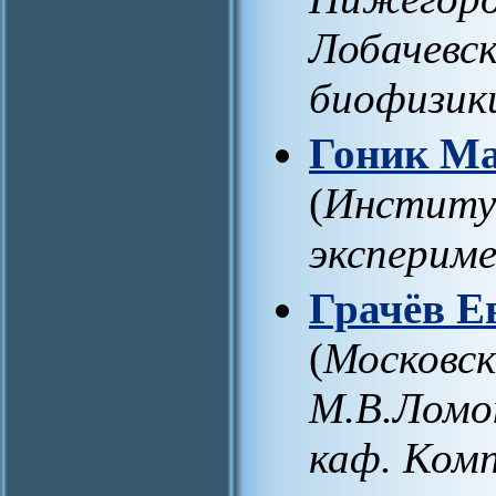
Лобачевск
биофизик
Гоник М
(
Институ
эксперим
Грачёв Е
(
Московск
М.В.Ломо
каф. Ком