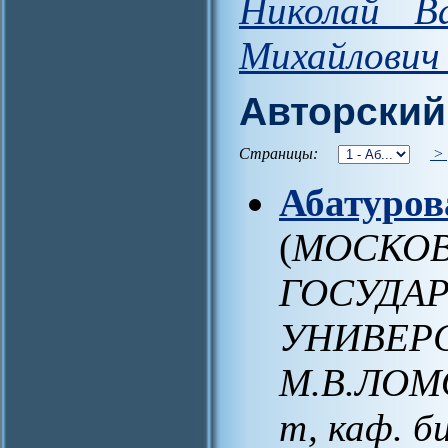
Николай Ва
Михайлович
Авторский
Страницы:
>
Абатуров
(
МОСКО
ГОСУДА
УНИВЕРС
М.В.ЛОМО
т, каф. б