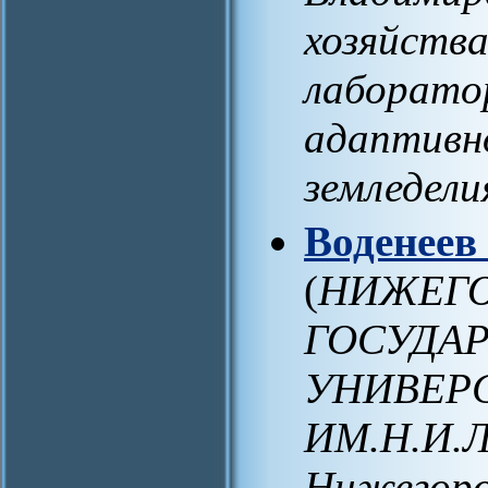
хозяйства
лаборато
адаптивн
земледели
Воденеев
(
НИЖЕГ
ГОСУДА
УНИВЕР
ИМ.Н.И.
Нижегород