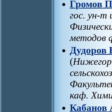
Громов П
гос. ун-т
Физическ
методов 
Дудоров 
(
Нижегоро
сельскохо
Факультет
каф. Хим
Кабанов 